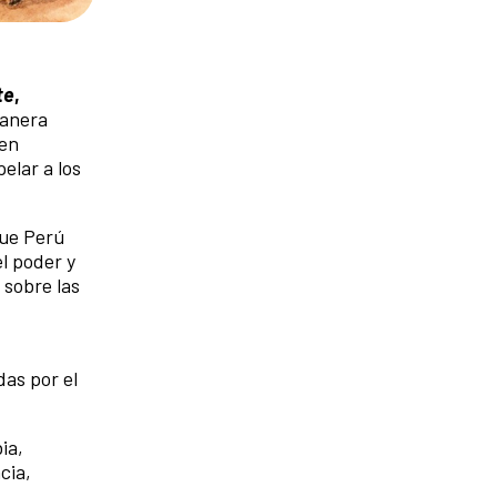
te
,
manera
en
elar a los
que Perú
l poder y
 sobre las
das por el
ia,
cia,