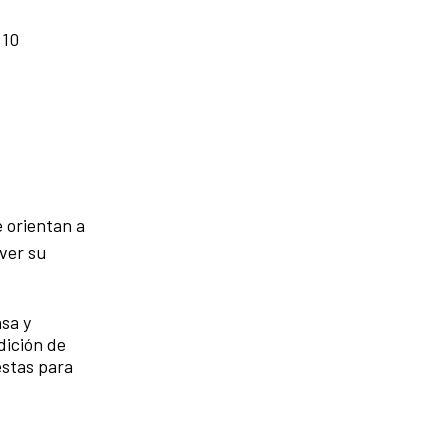
 10
e orientan a
ver su
nsa y
dición de
estas para