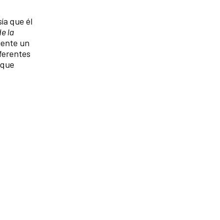
ía que él
de la
gente un
ferentes
 que