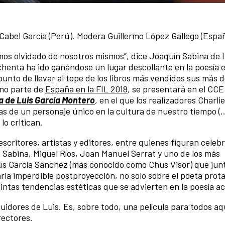
abel García (Perú). Modera Guillermo López Gallego (Espa
mos olvidado de nosotros mismos”, dice Joaquín Sabina de
ochenta ha ido ganándose un lugar descollante en la poesía 
punto de llevar al tope de los libros más vendidos sus más d
omo parte de
España en la FIL 2018
, se presentará en el CCE
a de Luis García Montero
, en el que los realizadores Charli
s de un personaje único en la cultura de nuestro tiempo (…)
lo critican.
escritores, artistas y editores, entre quienes figuran celeb
abina, Miguel Ríos, Joan Manuel Serrat y uno de los más
ús García Sánchez (más conocido como Chus Visor) que junt
a imperdible postproyección, no solo sobre el poeta prot
tintas tendencias estéticas que se advierten en la poesía ac
eguidores de Luis. Es, sobre todo, una película para todos a
rectores.