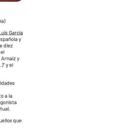
ña)
Luis García
española y
e diez
 el
e Arnaiz y
” y el
ridades
o a la
agonista
tual.
quellos que