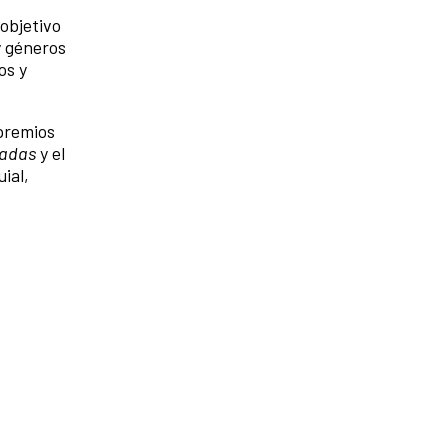
objetivo
y géneros
os y
 premios
radas
y el
ial,