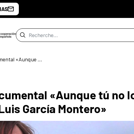
IAS
Barre de recherche
Presentación del documental «Aunque tú no lo sepas. La poesía de Luis García Montero»
cumental «Aunque tú no l
 Luis García Montero»