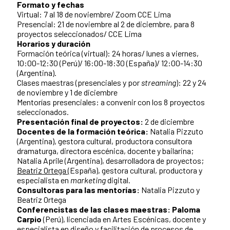
Formato y fechas
Virtual: 7 al 18 de noviembre/ Zoom CCE Lima
Presencial: 21 de noviembre al 2 de diciembre, para 8
proyectos seleccionados/ CCE Lima
Horarios y duración
Formación teórica (virtual): 24 horas/ lunes a viernes,
10:00-12:30 (Perú)/ 16:00-18:30 (España)/ 12:00-14:30
(Argentina).
Clases maestras (presenciales y por
streaming
): 22 y 24
de noviembre y 1 de diciembre
Mentorías presenciales: a convenir con los 8 proyectos
seleccionados.
Presentación final de proyectos:
2 de diciembre
Docentes de la formación teórica:
Natalia Pizzuto
(Argentina), gestora cultural, productora consultora
dramaturga, directora escénica, docente y bailarina;
Natalia Aprile (Argentina), desarrolladora de proyectos;
Beatriz Ortega
(España), gestora cultural, productora y
especialista en
marketing
digital.
Consultoras para las mentorías:
Natalia Pizzuto y
Beatriz Ortega
Conferencistas de las clases maestras:
Paloma
Carpio
(Perú), licenciada en Artes Escénicas, docente y
especialista en diseño y facilitación de procesos de