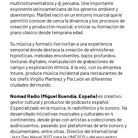
multinstrumentalista y dj peruana. Una importante
exponente latinoamericana de los géneros
ambient
y
downtempo
. Maribel nació en un entorno musical que le
permitió conocer de cerca la dinámica y los procesos de
creación y producción musical, e iniciar su formación de
piano clásico desde temprana edad.
Su música y formato
live
invitan a una experiencia
sensorial donde destaca la creación de atmósferas
hipnóticas, melodías envolventes, bajos profundos,
texturas digitales, manipulación de grabaciones de
campo y exploración rítmica. A la vez, con su empresa
Intune, produce música incidental para restaurantes de
los chefs Virgilio Martínez y Pía León en diferentes
ciudades del mundo.
Nomad Radio (Miguel Buendía, España)
es creativo,
gestor cultural y productor de podcasts español.
Especializado en la música, lo radiofónico y lo sonoro. Ha
desarrollado iniciativas musicales y culturales en 4
continentes, desde giras con artistas a colecciones de
audiocuentos, pasando por plataformas de arte sonoro y
documentales, entre otras. Director del International
Jazz Day Nepal 2017 para la UNESCO y del encuentro