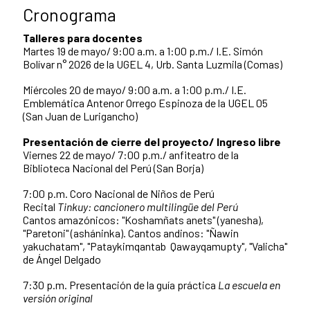
Cronograma
Talleres para docentes
Martes 19 de mayo/ 9:00 a.m. a 1:00 p.m./ I.E. Simón
Bolívar n° 2026 de la UGEL 4, Urb. Santa Luzmila (Comas)
Miércoles 20 de mayo/ 9:00 a.m. a 1:00 p.m./ I.E.
Emblemática Antenor Orrego Espinoza de la UGEL 05
(San Juan de Lurigancho)
Presentación de cierre del proyecto/ Ingreso libre
Viernes 22 de mayo/ 7:00 p.m./ anfiteatro de la
Biblioteca Nacional del Perú (San Borja)
7:00 p.m. Coro Nacional de Niños de Perú
Recital
Tinkuy: cancionero multilingüe del Perú
Cantos amazónicos: "Koshamñats anets" (yanesha),
"Paretoni" (asháninka). Cantos andinos: "Ñawin
yakuchatam", "Pataykimqantab Qawayqamupty", "Valicha"
de Ángel Delgado
7:30 p.m. Presentación de la guía práctica
La escuela en
versión original