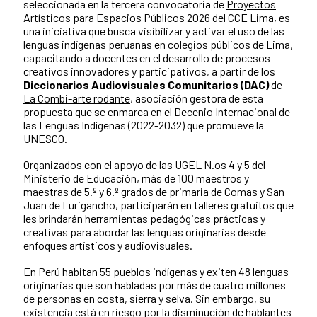
seleccionada en la tercera convocatoria de
Proyectos
Artísticos para Espacios Públicos
2026 del CCE Lima, es
una iniciativa que busca visibilizar y activar el uso de las
lenguas indígenas peruanas en colegios públicos de Lima,
capacitando a docentes en el desarrollo de procesos
creativos innovadores y participativos, a partir de los
Diccionarios Audiovisuales Comunitarios (DAC)
de
La Combi-arte rodante
, asociación gestora de esta
propuesta que se enmarca en el Decenio Internacional de
las Lenguas Indígenas (2022-2032) que promueve la
UNESCO.
Organizados con el apoyo de las UGEL N.os 4 y 5 del
Ministerio de Educación, más de 100 maestros y
maestras de 5.º y 6.º grados de primaria de Comas y San
Juan de Lurigancho, participarán en talleres gratuitos que
les brindarán herramientas pedagógicas prácticas y
creativas para abordar las lenguas originarias desde
enfoques artísticos y audiovisuales.
En Perú habitan 55 pueblos indígenas y exiten 48 lenguas
originarias que son habladas por más de cuatro millones
de personas en costa, sierra y selva. Sin embargo, su
existencia está en riesgo por la disminución de hablantes