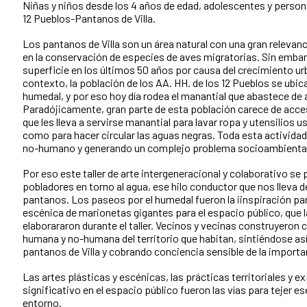
Niñas y niños desde los 4 años de edad, adolescentes y person
12 Pueblos-Pantanos de Villa.
Los pantanos de Villa son un área natural con una gran relevan
en la conservación de especies de aves migratorias. Sin emba
superficie en los últimos 50 años por causa del crecimiento ur
contexto, la población de los AA. HH. de los 12 Pueblos se ubica
humedal, y por eso hoy día rodea el manantial que abastece de
Paradójicamente, gran parte de esta población carece de acces
que les lleva a servirse manantial para lavar ropa y utensilios
como para hacer circular las aguas negras. Toda esta activida
no-humano y generando un complejo problema socioambiental
Por eso este taller de arte intergeneracional y colaborativo se
pobladores en torno al agua, ese hilo conductor que nos lleva d
pantanos. Los paseos por el humedal fueron la iinspiración pa
escénica de marionetas gigantes para el espacio público, que 
elaborararon durante el taller. Vecinos y vecinas construyeron 
humana y no-humana del territorio que habitan, sintiéndose así
pantanos de Villa y cobrando conciencia sensible de la importan
Las artes plásticas y escénicas, las prácticas territoriales y e
significativo en el espacio público fueron las vías para tejer es
entorno.