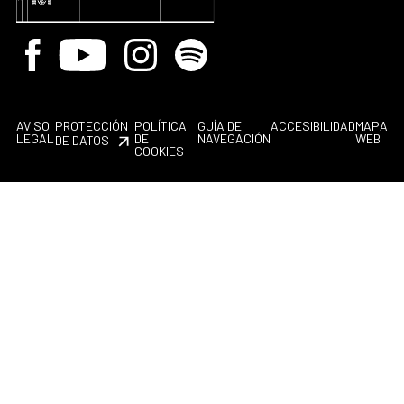
Facebook
Youtube
Instagram
Spotify
AVISO
PROTECCIÓN
POLÍTICA
GUÍA DE
ACCESIBILIDAD
MAPA
LEGAL
DE
NAVEGACIÓN
WEB
DE DATOS
COOKIES