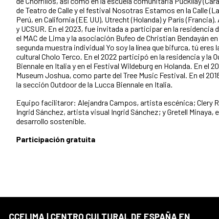
de Chorrillos, así como en la escuela comunitaria Puckllay (Carab
de Teatro de Calle y el festival Nosotras Estamos en la Calle (L
Perú, en California (EE UU), Utrecht (Holanda) y París (Francia
y UCSUR. En el 2023, fue invitada a participar en la residencia
el MAC de Lima y la asociación Bufeo de Christian Bendayán en
segunda muestra individual Yo soy la línea que bifurca, tú eres l
cultural Cholo Terco. En el 2022 participó en la residencia y la 
Biennale en Italia y en el Festival Wildeburg en Holanda. En el 2
Museum Joshua, como parte del Tree Music Festival. En el 2018
la sección Outdoor de la Lucca Biennale en Italia.
Equipo facilitaror: Alejandra Campos, artista escénica; Clery 
Ingrid Sánchez, artista visual Ingrid Sánchez; y Gretell Minaya
desarrollo sostenible.
Participación g
ratuita
CCELIMA | CENTRO CULTURAL DE ESPAÑA EN