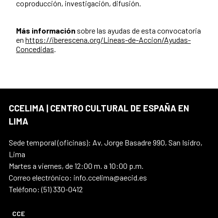
coproducción, investigación, difusión.
Más información
sobre las ayudas de esta convocatoria
en
https://iberescena.org/Lineas-de-Accion/Ayudas-
Concedidas
.
CCELIMA | CENTRO CULTURAL DE ESPAÑA EN
LIMA
Sede temporal (oficinas): Av. Jorge Basadre 990, San Isidro,
Lima
Martes a viernes, de 12:00 m. a 10:00 p.m.
Correo electrónico: info.ccelima@aecid.es
Teléfono: (51) 330-0412
CCE