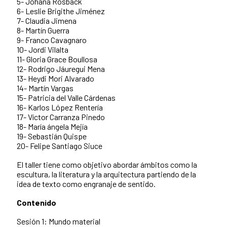
5- Johana Rosback
6- Leslie Brigithe Jiménez
7- Claudia Jimena
8- Martín Guerra
9- Franco Cavagnaro
10- Jordi Vilalta
11- Gloria Grace Boullosa
12- Rodrigo Jáuregui Mena
13- Heydi Mori Alvarado
14- Martín Vargas
15- Patricia del Valle Cárdenas
16- Karlos López Rentería
17- Víctor Carranza Pinedo
18- María ángela Mejía
19- Sebastián Quispe
20- Felipe Santiago Siuce
El taller tiene como objetivo abordar ámbitos como la
escultura, la literatura y la arquitectura partiendo de la
idea de texto como engranaje de sentido.
Contenido
Sesión 1: Mundo material