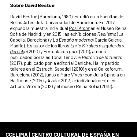
Sobre David Bestué
David Bestué (Barcelona, 1980) estudió en la Facultad de
Bellas Artes de la Universidad de Barcelona. En 2017
expuso la muestra individual
Rosi Amor
en el Museo Reina
Sofía de Madrid; y en 2015, las exhibiciones
Realismo
(La
Capella, Barcelona) y
La España moderna
(García Galería,
Madrid). Es autor de los libros
Enric Miralles a izquierda y
derech
a
(2010) y F
ormalismo puro
(2011), ambos
publicados por la editorial Tenov; e
Historia de la fuerza
(2017), publicado por la editorial Caniche. Ha impartido
talleres en el Estruch, Sabadell (2010) y en el Caixaforum,
Barcelona (2012), junto a Marc Vives; con Julia Spínola en
Halfhouse (2015) y Azala (2017); e individualmente en
Artium, Vitoria (2012) y el museo Reina Sofia (2018).
CCELIMA | CENTRO CULTURAL DE ESPAÑA EN