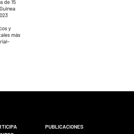
s de 15
 Guinea
2023
cos y
tales más
ial-
RTICIPA
PUBLICACIONES