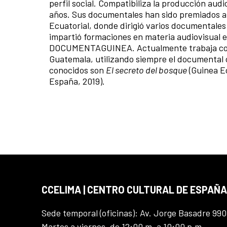
perfil social. Compatibiliza la producción au
años. Sus documentales han sido premiados a n
Ecuatorial, donde dirigió varios documentales
impartió formaciones en materia audiovisual 
DOCUMENTAGUINEA. Actualmente trabaja con 
Guatemala, utilizando siempre el documental
conocidos son
El secreto del bosque
(Guinea E
España, 2019).
CCELIMA | CENTRO CULTURAL DE ESPAÑA
Sede temporal (oficinas): Av. Jorge Basadre 990
Martes a viernes, de 12:00 m. a 10:00 p.m.