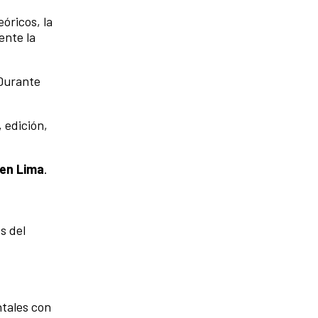
óricos, la
ente la
 Durante
 edición,
 en Lima
.
s del
ntales con