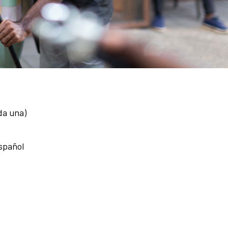
da una)
spañol