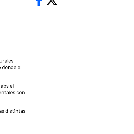
urales
o donde el
abs el
entales con
as distintas