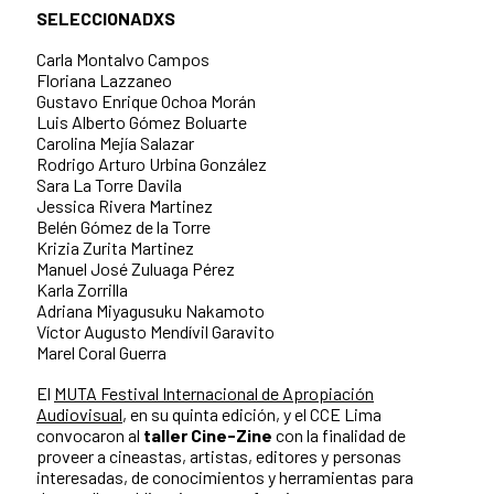
SELECCIONADXS
Carla Montalvo Campos
Floriana Lazzaneo
Gustavo Enrique Ochoa Morán
Luis Alberto Gómez Boluarte
Carolina Mejía Salazar
Rodrigo Arturo Urbina González
Sara La Torre Davila
Jessica Rivera Martinez
Belén Gómez de la Torre
Krizia Zurita Martinez
Manuel José Zuluaga Pérez
Karla Zorrilla
Adriana Miyagusuku Nakamoto
Víctor Augusto Mendívil Garavito
Marel Coral Guerra
El
MUTA Festival Internacional de Apropiación
Audiovisual
, en su quinta edición, y el CCE Lima
convocaron al
taller Cine-Zine
con la finalidad de
proveer a cineastas, artistas, editores y personas
interesadas, de conocimientos y herramientas para