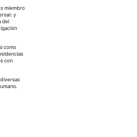
 Es miembro
rsal; y
 del
tigación
sí como
residencias
es con
 diversas
 humano.