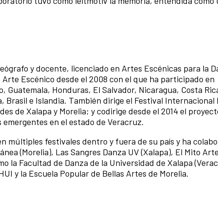
aboratorio tuvo como leitmotiv la memoria, entendida como 
reógrafo y docente, licenciado en Artes Escénicas para la D
 Arte Escénico desde el 2008 con el que ha participado en
co, Guatemala, Honduras, El Salvador, Nicaragua, Costa Ri
 Brasil e Islandia.
También dirige el Festival Internacional 
es de Xalapa y Morelia; y codirige desde el 2014 el proyec
s emergentes en el estado de Veracruz.
n múltiples festivales dentro y fuera de su país y ha colab
ea (Morelia), Las Sangres Danza UV (Xalapa), El Mito Art
mo la Facultad de Danza de la Universidad de Xalapa (Veracr
I y la Escuela Popular de Bellas Artes de Morelia.