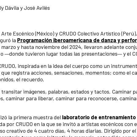
y Dávila y José Avilés
Arte Escénico (México) y CRUDO Colectivo Artístico (Perú),
uguró la
Programación iberoamericana de danza y perf
e marzo y hasta noviembre del 2024, llevaron adelante con
do
donde tuvieron lugar todas las presentaciones
y el C
—
—
CRUDO, inspirada en la idea del cuerpo como un instrumen
vo que registra acciones, sensaciones, momentos; como el c
onidos, el recuerdo.
e transitar imágenes, palabras, estados y tactos. Caminar p
les, caminar para liberar, caminar para reconocerse, camina
alizó la primera muestra del
laboratorio de entrenamiento 
da por CRUDO en la que se invitó a artistas escénicos con 
o creativo de 4 cuatro días, 4 horas diarias. Dirigido por el