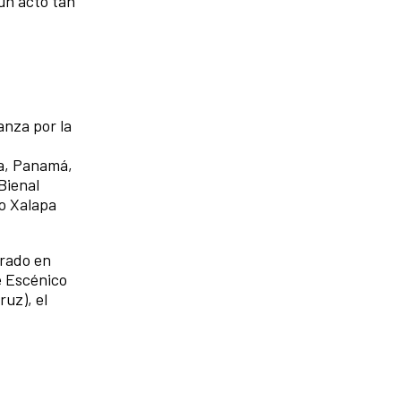
un acto tan
anza por la
ca, Panamá,
Bienal
to Xalapa
orado en
e Escénico
uz), el