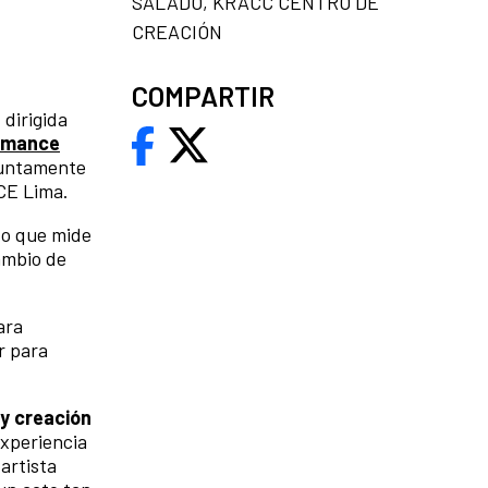
SALADO, KRACC CENTRO DE
CREACIÓN
COMPARTIR
 dirigida
ormance
juntamente
CE Lima.
to que mide
ambio de
ara
r para
y creación
experiencia
 artista