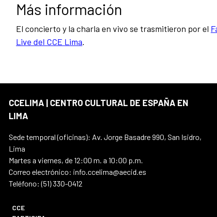
Más información
El concierto y la charla en vivo se trasmitieron por el
F
Live del CCE Lima
.
CCELIMA | CENTRO CULTURAL DE ESPAÑA EN
LIMA
Sede temporal (oficinas): Av. Jorge Basadre 990, San Isidro,
Lima
Martes a viernes, de 12:00 m. a 10:00 p.m.
Correo electrónico: info.ccelima@aecid.es
Teléfono: (51) 330-0412
CCE