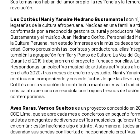
Sus temas nos hablan del amor propio, la resiliencia y la ternu
revolución.
Les Cotités (Nani y Yanaire Medrano Bustamante)
son hij
legatarias de la cultura afroperuana. Nacidas en una familia art
conformada por la reconocida gestora cultural y productora N
Bustamante y el músico Juan Medrano Cotito, Personalidad Me
la Cultura Peruana, han estado inmersas en la música desde t
edad. Como percusionistas, coristas y productoras, ellas inte
también la agrupación familiar y Punto de Cultura La Voz del Ca
Durante el 2019 trabajaron en el proyecto fundado por ellas, La
Respondonas, un colectivo musical de artistas activistas afr
En el año 2020, tras meses de encierro y estudio, Nani y Yanair
continuaron componiendo y creando juntas, lo que las llevó a 
Cotités con la vocación de contribuir a mantener viva la tradici
música afroperuana recreándola con toques frescos de fusión
contemporánea.
Aves Raras. Versos Sueltos
es un proyecto concebido en 20
CCE Lima, que se abre cada mes a conciertos en pequeño for
artistas emergentes de diversos estilos musicales, quienes ti
en común: están haciendo algo distinto. A su manera, todes a
desandan sus sendas con libertad e independencia creativas.