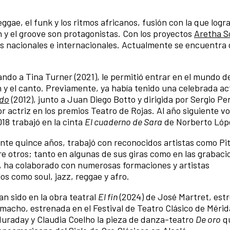
 reggae, el funk y los ritmos africanos, fusión con la que logr
 y el groove son protagonistas. Con los proyectos
Aretha S
es nacionales e internacionales. Actualmente se encuentra 
ando a Tina Turner (2021), le permitió entrar en el mundo d
 y el canto. Previamente, ya había tenido una celebrada a
ndo
(2012), junto a Juan Diego Botto y dirigida por Sergio Per
actriz en los premios Teatro de Rojas. Al año siguiente vol
18 trabajó en la cinta
El cuaderno de Sara
de Norberto Lóp
te quince años, trabajó con reconocidos artistas como Pit
e otros; tanto en algunas de sus giras como en las grabaci
ra, ha colaborado con numerosas formaciones y artistas
os como soul, jazz, reggae y afro.
n sido en la obra teatral
El fin
(2024) de José Martret, est
acho, estrenada en el Festival de Teatro Clásico de Mérida
 Muraday y Claudia Coelho la pieza de danza-teatro
De oro
qu