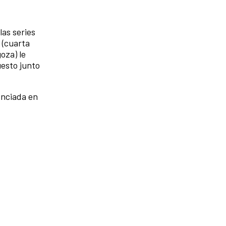
las series
o
(cuarta
oza) le
uesto junto
enciada en