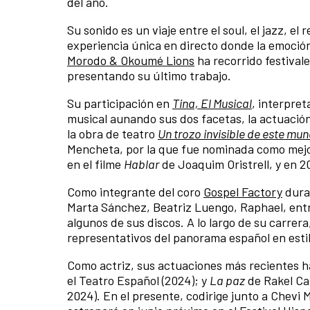
del año.
Su sonido es un viaje entre el soul, el jazz, el
experiencia única en directo donde la emoción
Morodo & Okoumé Lions
ha recorrido festival
presentando su último trabajo.
Su participación en
Tina, El Musical
, interpret
musical aunando sus dos facetas, la actuación
la obra de teatro
Un trozo invisible de este mu
Mencheta, por la que fue nominada como mejor 
en el filme
Hablar
de Joaquim Oristrell, y en 20
Como integrante del coro
Gospel Factory
duran
Marta Sánchez, Beatriz Luengo, Raphael, entr
algunos de sus discos. A lo largo de su carre
representativos del panorama español en estil
Como actriz, sus actuaciones más recientes ha
el Teatro Español (2024); y
La paz
de Rakel Cam
2024). En el presente, codirige junto a Chevi