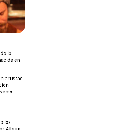
de la
nacida en
n artistas
ción
óvenes
o los
jor Álbum