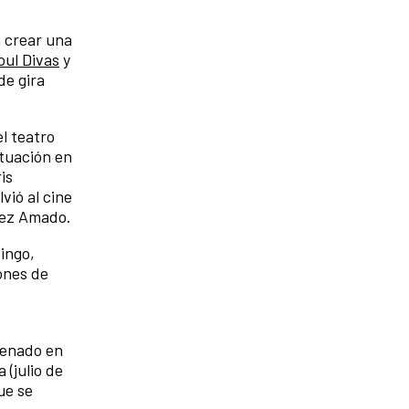
a crear una
oul Divas
y
de gira
el teatro
ctuación en
is
vió al cine
ez Amado.
ingo,
ones de
renado en
 (julio de
e se