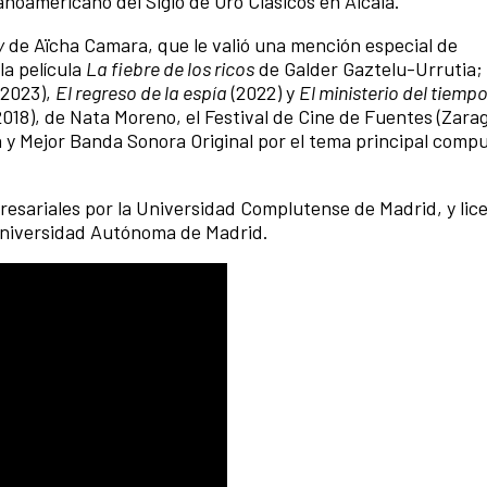
anoamericano del Siglo de Oro Clásicos en Alcalá.
y
de Aïcha Camara, que le valió una mención especial de
la película
La fiebre de los ricos
de Galder Gaztelu-Urrutia; 
 2023),
El regreso de la espía
(2022) y
El ministerio del tiemp
2018), de Nata Moreno, el Festival de Cine de Fuentes (Zarag
a y Mejor Banda Sonora Original por el tema principal comp
esariales por la Universidad Complutense de Madrid, y lic
Universidad Autónoma de Madrid.