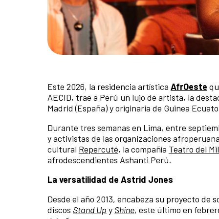
Este 2026, la residencia artística
AfrOeste
que
AECID, trae a Perú un lujo de artista, la des
Madrid (España) y originaria de Guinea Ecuator
Durante tres semanas en Lima, entre septiemb
y activistas de las organizaciones afroperuana
cultural
Repercuté
, la compañía
Teatro del M
afrodescendientes
Ashanti Perú
.
La versatilidad de Astrid Jones
Desde el año 2013, encabeza su proyecto de so
discos
Stand Up
y
Shine
, este último en febre