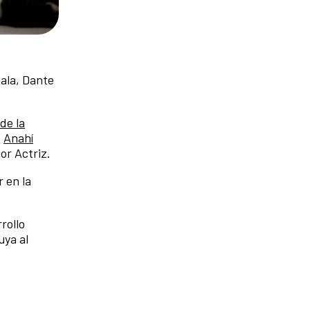
Gala, Dante
de la
,
Anahí
or Actriz.
 en la
rollo
uya al