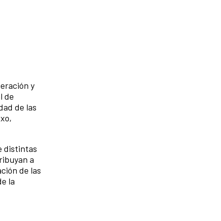
eración y
l de
dad de las
exo,
 distintas
ribuyan a
ación de las
e la