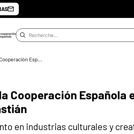
IAS
Barre de recherche
«Alanis», Premio de la Cooperación Española en el Festival de San Sebastián
 la Cooperación Española e
astián
o en industrias culturales y crea