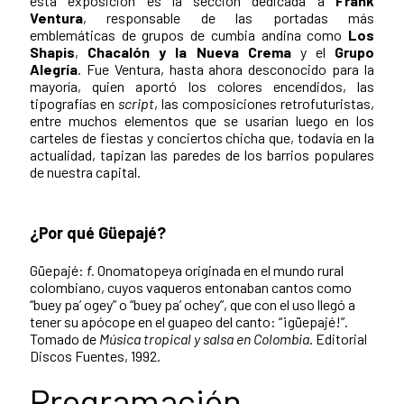
esta exposición es la sección dedicada a
Frank
Ventura
,
responsable de las portadas más
emblemáticas de grupos de cumbia andina como
Los
Shapis
,
Chacalón y la Nueva Crema
y el
Grupo
Alegría
. Fue Ventura, hasta ahora desconocido para la
mayoría, quien aportó los colores encendidos, las
tipografías en
script
, las composiciones retrofuturistas,
entre muchos elementos que se usarían luego en los
carteles de fiestas y conciertos chicha que, todavía en la
actualidad, tapizan las paredes de los barrios populares
de nuestra capital.
¿Por qué Güepajé?
Güepajé:
f.
Onomatopeya originada en el mundo rural
colombiano, cuyos vaqueros entonaban cantos como
“buey pa’ ogey” o “buey pa’ ochey”, que con el uso llegó a
tener su apócope en el guapeo del canto: “¡güepajé!”.
Tomado de
Música tropical y salsa en Colombia
. Editorial
Discos Fuentes, 1992.
Programación