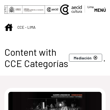
Skip to Main Content
MENÚ
INICIO
CCE - LIMA
Centro Cultural de L
Content with
.
Mediación
CCE Categorías