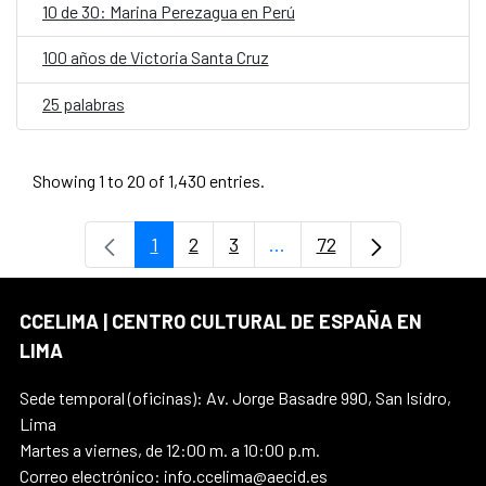
10 de 30: Marina Perezagua en Perú
100 años de Victoria Santa Cruz
25 palabras
Showing 1 to 20 of 1,430 entries.
1
2
3
...
72
Page
Page
Page
Intermediate Pages Use T
Page
CCELIMA | CENTRO CULTURAL DE ESPAÑA EN
LIMA
Sede temporal (oficinas): Av. Jorge Basadre 990, San Isidro,
Lima
Martes a viernes, de 12:00 m. a 10:00 p.m.
Correo electrónico: info.ccelima@aecid.es