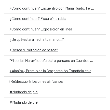
¿Cómo continuar? Encuentro con María Ruido, Fernanda Laguna y Jorge Villacorta
¿Cómo continuar? Esculpir la rabia
¿Cómo continuar? Exposición en línea
¿De qué estará hecha tu mano…?
¿Rosca o imitación de rosca?
“El colibrí Maravilloso", relato peruano en Cuentos en Red 2026
«Alanis», Premio de la Cooperación Española en el Festival de San Sebastián
(Re)descubrir los cines africanos
#Mudando de piel
#Mudando de piel