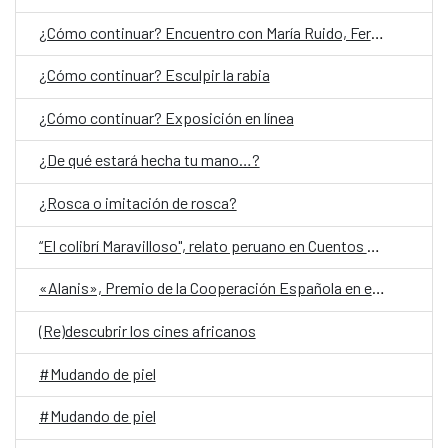
¿Cómo continuar? Encuentro con María Ruido, Fernanda Laguna y Jorge Villacorta
¿Cómo continuar? Esculpir la rabia
¿Cómo continuar? Exposición en línea
¿De qué estará hecha tu mano…?
¿Rosca o imitación de rosca?
“El colibrí Maravilloso", relato peruano en Cuentos en Red 2026
«Alanis», Premio de la Cooperación Española en el Festival de San Sebastián
(Re)descubrir los cines africanos
#Mudando de piel
#Mudando de piel