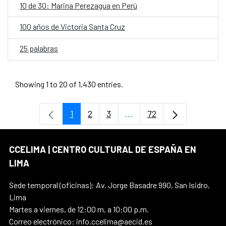
10 de 30: Marina Perezagua en Perú
100 años de Victoria Santa Cruz
25 palabras
Showing 1 to 20 of 1,430 entries.
1
2
3
...
72
Page
Page
Page
Intermediate Pages Use T
Page
CCELIMA | CENTRO CULTURAL DE ESPAÑA EN
LIMA
Sede temporal (oficinas): Av. Jorge Basadre 990, San Isidro,
Lima
Martes a viernes, de 12:00 m. a 10:00 p.m.
Correo electrónico: info.ccelima@aecid.es