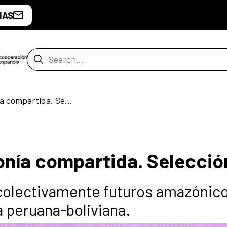
IAS
Search Bar
Trazando una Amazonía compartida. Selección
nía compartida. Selecció
 colectivamente futuros amazónic
a peruana-boliviana.