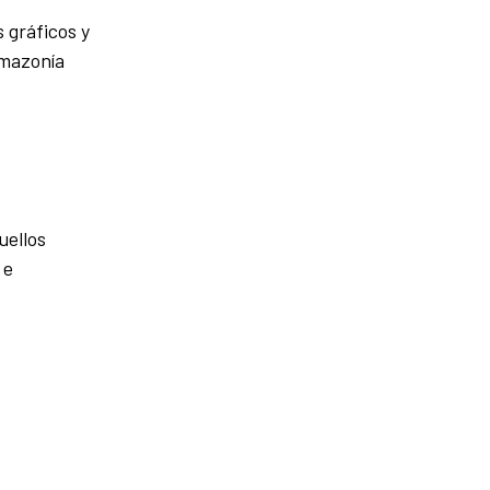
 gráficos y
Amazonía
uellos
 e