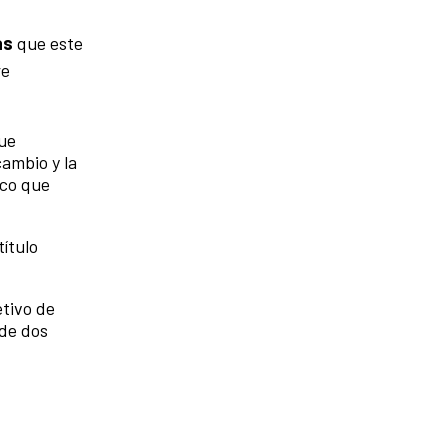
as
que este
re
que
ambio y la
ico que
ítulo
etivo de
 de dos