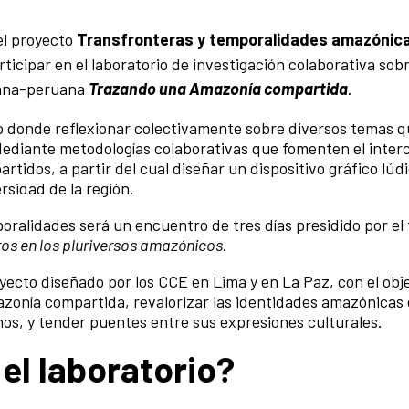
el proyecto
Transfronteras y temporalidades
amazónic
ticipar en el laboratorio de investigación colaborativa sob
viana-peruana
Trazando una Amazonía compartida
.
ro donde reflexionar colectivamente sobre diversos temas 
Mediante metodologías colaborativas que fomenten el interc
tidos, a partir del cual diseñar un dispositivo gráfico lúd
ersidad de la región.
ralidades será un encuentro de tres días presidido por el t
uros en los pluriversos amazónicos
.
yecto diseñado por los CCE en Lima y en La Paz, con el obj
Amazonía compartida, revalorizar las identidades amazónicas
os, y tender puentes entre sus expresiones culturales.
l laboratorio?