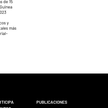
s de 15
 Guinea
2023
cos y
tales más
ial-
RTICIPA
PUBLICACIONES