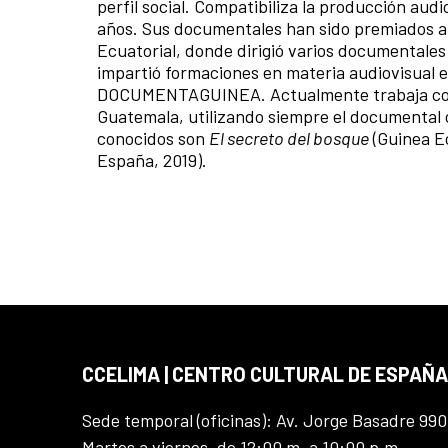
perfil social. Compatibiliza la producción au
años. Sus documentales han sido premiados a n
Ecuatorial, donde dirigió varios documentales
impartió formaciones en materia audiovisual 
DOCUMENTAGUINEA. Actualmente trabaja con 
Guatemala, utilizando siempre el documental
conocidos son
El secreto del bosque
(Guinea E
España, 2019).
CCELIMA | CENTRO CULTURAL DE ESPAÑA
Sede temporal (oficinas): Av. Jorge Basadre 990
Martes a viernes, de 12:00 m. a 10:00 p.m.