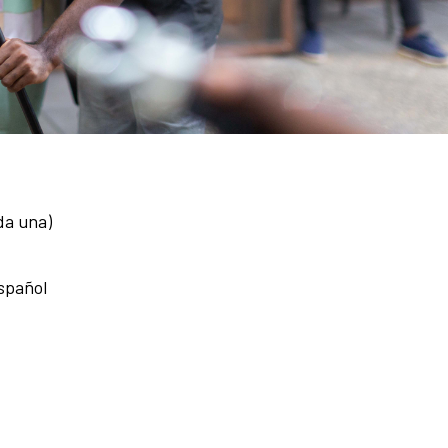
da una)
spañol