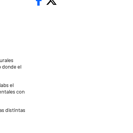
urales
o donde el
abs el
entales con
as distintas