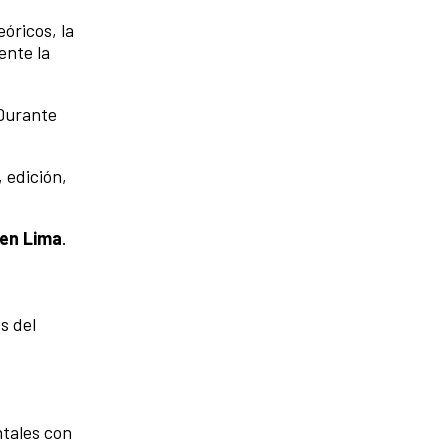
óricos, la
ente la
 Durante
 edición,
 en Lima
.
s del
ntales con