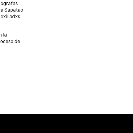
tógrafas
ama Sapatao
exiliadxs
 la
roceso de