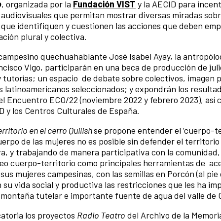
o
, organizada por la
Fundación VIST
y la AECID para incent
 audiovisuales que permitan mostrar diversas miradas sobr
 que identifiquen y cuestionen las acciones que deben em
ción plural y colectiva.
a y campesino quechuahablante José Isabel Ayay, la antropól
ancisco Vigo, participarán en una beca de producción de juli
 tutorías; un espacio de debate sobre colectivos, imagen po
os latinoamericanos seleccionados; y expondrán los resultad
el Encuentro ECO/22 (noviembre 2022 y febrero 2023), así 
D y los Centros Culturales de España.
ritorio en el cerro Quilish
se propone entender el ‘cuerpo-ter
rpo de las mujeres no es posible sin defender el territorio
a, y trabajando de manera participativa con la comunidad, 
mapeo cuerpo-territorio como principales herramientas de a
sus mujeres campesinas, con las semillas en Porcón (al pie 
u vida social y productiva las restricciones que les ha im
montaña tutelar e importante fuente de agua del valle de
atoria los proyectos
Radio Teatro
del Archivo de la Memori