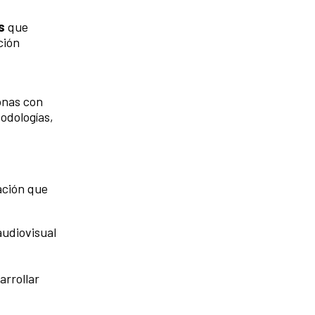
os
que
ción
onas con
odologías,
ación que
audiovisual
arrollar