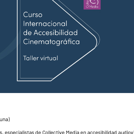
 una)
 especialistas de Collective Media en accesibilidad audiov