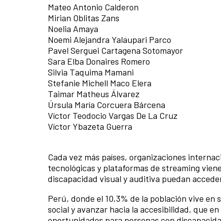
Mateo Antonio Calderon
Mirian Oblitas Zans
Noelia Amaya
Noemi Alejandra Yalaupari Parco
Pavel Serguei Cartagena Sotomayor
Sara Elba Donaires Romero
Silvia Taquima Mamani
Stefanie Michell Maco Elera
Taimar Matheus Álvarez
Úrsula María Corcuera Bárcena
Víctor Teodocio Vargas De La Cruz
Víctor Ybazeta Guerra
Cada vez más países, organizaciones internac
tecnológicas y plataformas de streaming viene
discapacidad visual y auditiva puedan acceder
Perú, donde el 10,3% de la población vive en 
social y avanzar hacia la accesibilidad, que e
oportunidades para personas con discapacidad