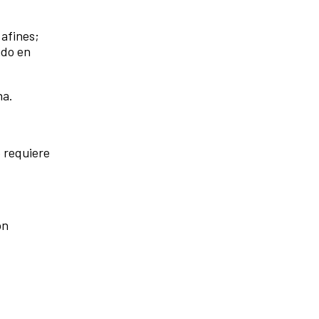
 afines;
ado en
na.
 requiere
on