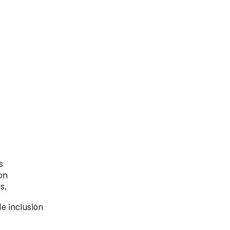
s
on
es.
e inclusión