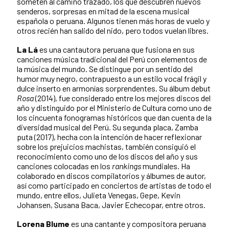
someten al camino trazado, los que descubren nuevos
senderos, sorpresas en mitad de la escena musical
española o peruana. Algunos tienen más horas de vuelo y
otros recién han salido del nido, pero todos vuelan libres.
La Lá
es una cantautora peruana que fusiona en sus
canciones música tradicional del Perú con elementos de
la música del mundo. Se distingue por un sentido del
humor muy negro, contrapuesto a un estilo vocal frágil y
dulce inserto en armonías sorprendentes. Su álbum debut
Rosa
(2014), fue considerado entre los mejores discos del
año y distinguido por el Ministerio de Cultura como uno de
los cincuenta fonogramas históricos que dan cuenta de la
diversidad musical del Perú. Su segunda placa, Zamba
puta (2017), hecha con la intención de hacer reflexionar
sobre los prejuicios machistas, también consiguió el
reconocimiento como uno de los discos del año y sus
canciones colocadas en los
rankings
mundiales. Ha
colaborado en discos compilatorios y álbumes de autor,
así como participado en conciertos de artistas de todo el
mundo, entre ellos, Julieta Venegas, Gepe, Kevin
Johansen, Susana Baca, Javier Echecopar, entre otros.
Lorena Blume
es una cantante y compositora peruana