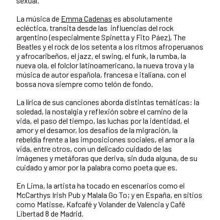
sexual.
La música de
Emma Cadenas
es absolutamente
ecléctica, transita desde las influencias del rock
argentino (especialmente Spinetta y Fito Páez), The
Beatles y el rock de los setenta a los ritmos afroperuanos
y afrocaribeños, el jazz, el swing, el funk, la rumba, la
nueva ola, el folclor latinoamericano, la nueva trova y la
música de autor española, francesa e italiana, con el
bossa nova siempre como telón de fondo.
La lírica de sus canciones aborda distintas temáticas: la
soledad, la nostalgia y reflexión sobre el camino de la
vida, el paso del tiempo, las luchas por la identidad, el
amor y el desamor, los desafíos de la migración, la
rebeldía frente a las imposiciones sociales, el amor a la
vida, entre otros, con un delicado cuidado de las
imágenes y metáforas que deriva, sin duda alguna, de su
cuidado y amor por la palabra como poeta que es.
En Lima, la artista ha tocado en escenarios como el
McCarthys Irish Pub y Malala Go To; y en España, en sitios
como Matisse, Kafcafé y Volander de Valencia y Café
Libertad 8 de Madrid.