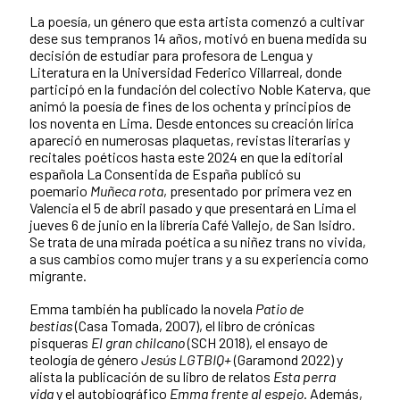
La poesía, un género que esta artista comenzó a cultivar
dese sus tempranos 14 años, motivó en buena medida su
decisión de estudiar para profesora de Lengua y
Literatura en la Universidad Federico Villarreal, donde
participó en la fundación del colectivo Noble Katerva, que
animó la poesía de fines de los ochenta y principios de
los noventa en Lima. Desde entonces su creación lírica
apareció en numerosas plaquetas, revistas literarias y
recitales poéticos hasta este 2024 en que la editorial
española La Consentida de España publicó su
poemario
Muñeca rota
, presentado por primera vez en
Valencia el 5 de abril pasado y que presentará en Lima el
jueves 6 de junio en la librería Café Vallejo, de San Isidro.
Se trata de una mirada poética a su niñez trans no vivida,
a sus cambios como mujer trans y a su experiencia como
migrante.
Emma también ha publicado la novela
Patio de
bestias
(Casa Tomada, 2007), el libro de crónicas
pisqueras
El gran chilcano
(SCH 2018), el ensayo de
teología de género
Jesús LGTBIQ+
(Garamond 2022) y
alista la publicación de su libro de relatos
Esta perra
vida
y el autobiográfico
Emma frente al espejo
. Además,