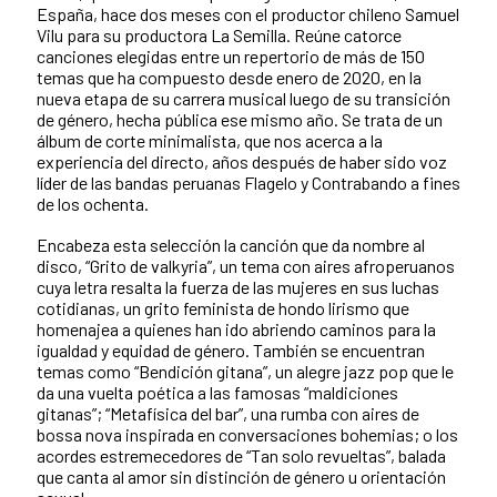
España, hace dos meses con el productor chileno Samuel
Vilu para su productora La Semilla. Reúne catorce
canciones elegidas entre un repertorio de más de 150
temas que ha compuesto desde enero de 2020, en la
nueva etapa de su carrera musical luego de su transición
de género, hecha pública ese mismo año. Se trata de un
álbum de corte minimalista, que nos acerca a la
experiencia del directo, años después de haber sido voz
líder de las bandas peruanas Flagelo y Contrabando a fines
de los ochenta.
Encabeza esta selección la canción que da nombre al
disco, “Grito de valkyria”, un tema con aires afroperuanos
cuya letra resalta la fuerza de las mujeres en sus luchas
cotidianas, un grito feminista de hondo lirismo que
homenajea a quienes han ido abriendo caminos para la
igualdad y equidad de género. También se encuentran
temas como “Bendición gitana”, un alegre jazz pop que le
da una vuelta poética a las famosas “maldiciones
gitanas”; “Metafísica del bar”, una rumba con aires de
bossa nova inspirada en conversaciones bohemias; o los
acordes estremecedores de “Tan solo revueltas”, balada
que canta al amor sin distinción de género u orientación