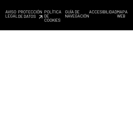
AVISO
PROTECCIÓN
POLÍTICA
GUÍA DE
ACCESIBILIDAD
MAPA
LEGAL
DE
NAVEGACIÓN
WEB
DE DATOS
COOKIES