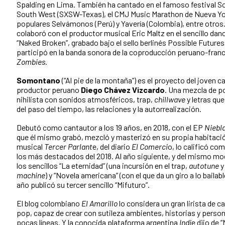
Spalding en Lima. También ha cantado en el famoso festival S
South West (SXSW-Texas), el CMJ Music Marathon de Nueva Yor
populares Selvámonos (Perú) y Yavería (Colombia), entre otros
colaboró con el productor musical Eric Maltz en el sencillo da
“Naked Broken”, grabado bajo el sello berlinés Possible Futures
participó en la banda sonora de la coproducción peruano-fra
Zombies
.
Somontano
(“Al pie de la montaña”) es el proyecto del joven c
productor peruano
Diego Chávez Vizcardo
. Una mezcla de p
nihilista con sonidos atmosféricos, trap,
chillwave
y letras que
del paso del tiempo, las relaciones y la autorrealización.
Debutó como cantautor a los 19 años, en 2018, con el EP
Niebla
que él mismo grabó, mezcló y masterizó en su propia habitació
musical
Tercer Parlant
e, del diario
El Comerci
o, lo calificó co
los más destacados del 2018. Al año siguiente, y del mismo m
los sencillos “La eternidad” (una incursión en el trap,
autotune
machine
) y “Novela americana” (con el que da un giro a lo bailabl
año publicó su tercer sencillo “Mifuturo”.
El blog colombiano
El Amarillo
lo considera un gran lirista de 
pop, capaz de crear con sutileza ambientes, historias y perso
pocas líneas. Y la conocida plataforma argentina
Indi
e dijo de 