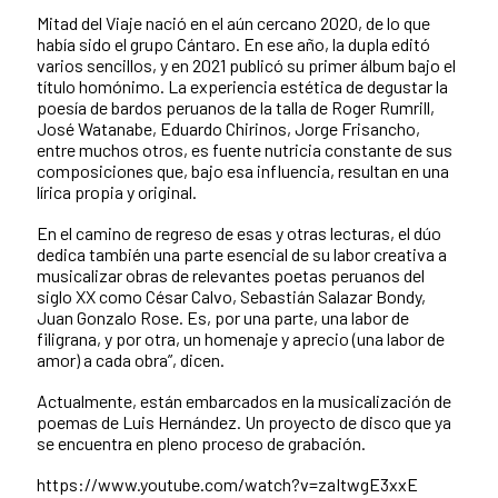
Mitad del Viaje nació en el aún cercano 2020, de lo que
había sido el grupo Cántaro. En ese año, la dupla editó
varios sencillos, y en 2021 publicó su primer álbum bajo el
título homónimo. La experiencia estética de degustar la
poesía de bardos peruanos de la talla de Roger Rumrill,
José Watanabe, Eduardo Chirinos, Jorge Frisancho,
entre muchos otros, es fuente nutricia constante de sus
composiciones que, bajo esa influencia, resultan en una
lírica propia y original.
En el camino de regreso de esas y otras lecturas, el dúo
dedica también una parte esencial de su labor creativa a
musicalizar obras de relevantes poetas peruanos del
siglo XX como César Calvo, Sebastián Salazar Bondy,
Juan Gonzalo Rose. Es, por una parte, una labor de
filigrana, y por otra, un homenaje y aprecio (una labor de
amor) a cada obra”, dicen.
Actualmente, están embarcados en la musicalización de
poemas de Luis Hernández. Un proyecto de disco que ya
se encuentra en pleno proceso de grabación.
https://www.youtube.com/watch?v=zaItwgE3xxE