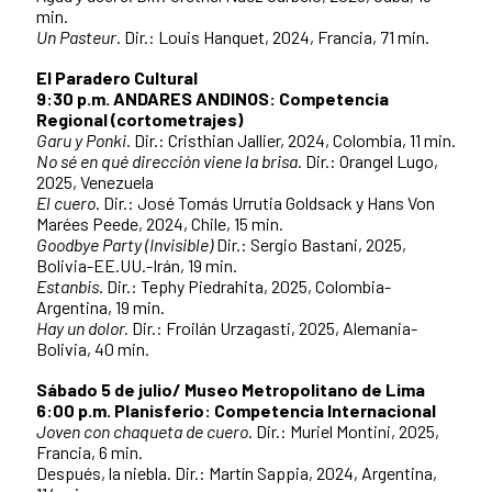
min.
Un Pasteur
. Dir.: Louis Hanquet, 2024, Francia, 71 min.
El Paradero Cultural
9:30 p.m. ANDARES ANDINOS: Competencia
Regional (cortometrajes)
Garu y Ponki
. Dir.: Cristhian Jallier, 2024, Colombia, 11 min.
No sé en qué dirección viene la brisa
. Dir.: Orangel Lugo,
2025, Venezuela
El cuero
. Dir.: José Tomás Urrutia Goldsack y Hans Von
Marées Peede, 2024, Chile, 15 min.
Goodbye Party (Invisible)
Dir.: Sergio Bastani, 2025,
Bolivia-EE.UU.-Irán, 19 min.
Estanbis
. Dir.: Tephy Piedrahita, 2025, Colombia-
Argentina, 19 min.
Hay un dolor.
Dir.: Froilán Urzagasti, 2025, Alemania-
Bolivia, 40 min.
Sábado 5 de julio/ Museo Metropolitano de Lima
6:00 p.m. Planisferio: Competencia Internacional
Joven con chaqueta de cuero
. Dir.: Muriel Montini, 2025,
Francia, 6 min.
Después, la niebla. Dir.: Martín Sappia, 2024, Argentina,