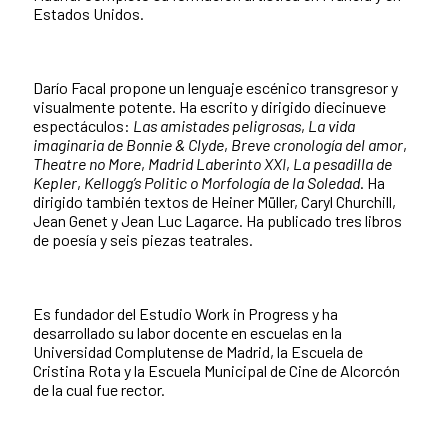
Estados Unidos.
Darío Facal propone un lenguaje escénico transgresor y
visualmente potente. Ha escrito y dirigido diecinueve
espectáculos:
Las amistades peligrosas
,
La vida
imaginaria de Bonnie & Clyde
,
Breve cronología del amor
,
Theatre no More
,
Madrid Laberinto XXI
,
La pesadilla de
Kepler
,
Kellogg’s Politic o Morfología de la Soledad
. Ha
dirigido también textos de Heiner Müller, Caryl Churchill,
Jean Genet y Jean Luc Lagarce. Ha publicado tres libros
de poesía y seis piezas teatrales.
Es fundador del Estudio Work in Progress y ha
desarrollado su labor docente en escuelas en la
Universidad Complutense de Madrid, la Escuela de
Cristina Rota y la Escuela Municipal de Cine de Alcorcón
de la cual fue rector.