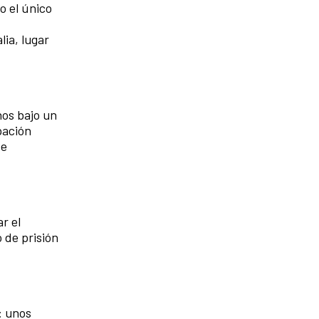
o el único
lia, lugar
nos bajo un
pación
 e
r el
 de prisión
: unos