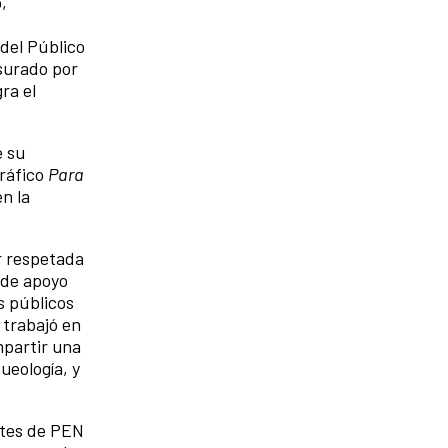
,
del Público
surado por
ra el
e su
gráfico
Para
en la
r respetada
 de apoyo
s públicos
 trabajó en
mpartir una
ueología, y
ntes de PEN