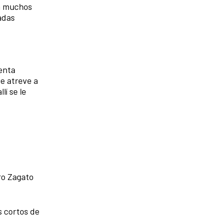
 a muchos
adas
tenta
e atreve a
lí se le
ro Zagato
s cortos de