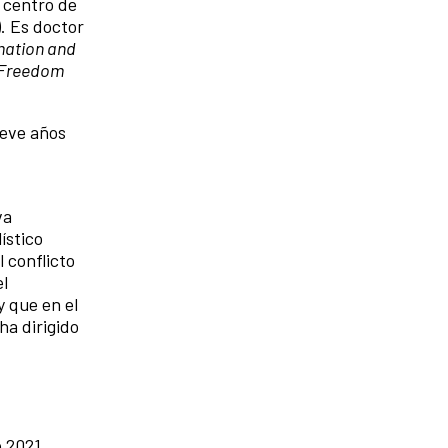
 centro de
). Es doctor
rmation and
f Freedom
ueve años
va
ístico
 conflicto
el
y que en el
ha dirigido
e 2021.