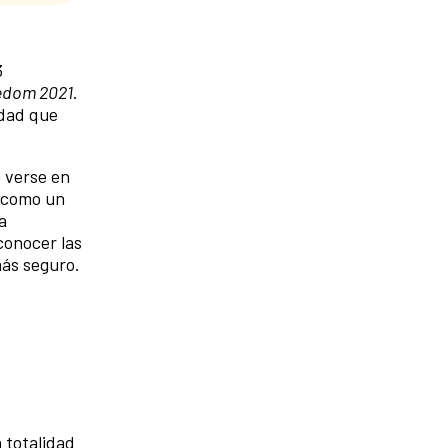
3
eedom 2021
.
idad que
o verse en
í como un
a
conocer las
más seguro.
 totalidad