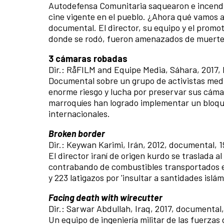
Autodefensa Comunitaria saquearon e incendia
cine vigente en el pueblo. ¿Ahora qué vamos a
documental. El director, su equipo y el promoto
donde se rodó, fueron amenazados de muerte 
3
cámaras robadas
Dir.: RåFILM and Equipe Media, Sáhara, 2017, 
Documental sobre un grupo de activistas med
enorme riesgo y lucha por preservar sus cáma
marroquíes han logrado implementar un bloqu
internacionales.
Broken border
Dir.: Keywan Karimi, Irán, 2012, documental, 1
El director iraní de origen kurdo se traslada a
contrabando de combustibles transportados en
y 223 latigazos por 'insultar a santidades islám
Facing death with wirecutter
Dir.: Sarwar Abdullah, Iraq, 2017, documental,
Un equipo de ingeniería militar de las fuerz