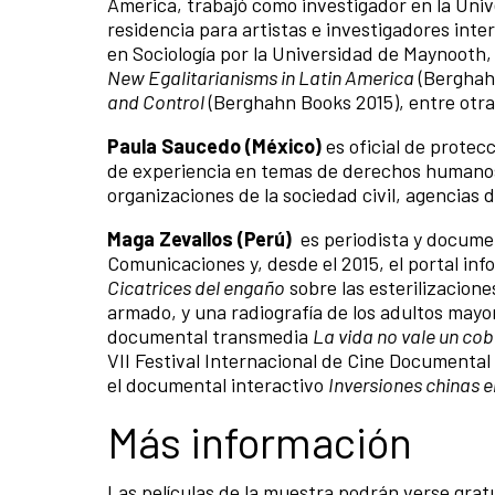
America, trabajó como investigador en la Uni
residencia para artistas e investigadores inte
en Sociología por la Universidad de Maynooth,
New Egalitarianisms in Latin America
(Berghah
and Control
(Berghahn Books 2015), entre otra
Paula Saucedo (México)
es oficial de prote
de experiencia en temas de derechos humanos
organizaciones de la sociedad civil, agencias
Maga Zevallos (Perú)
es periodista y documen
Comunicaciones y, desde el 2015, el portal inf
Cicatrices del engaño
sobre las esterilizacione
armado, y una radiografía de los adultos mayor
documental transmedia
La vida no vale un cob
VII Festival Internacional de Cine Documental
el documental interactivo
Inversiones chinas e
Más información
Las películas de la muestra podrán verse gratu