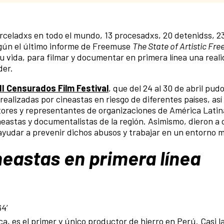
rceladxs en todo el mundo, 13 procesadxs, 20 detenidss, 2
gún el último informe de Freemuse
The State of Artistic Fr
 su vida, para filmar y documentar en primera línea una real
der.
II Censurados Film Festival
, que del 24 al 30 de abril pud
 realizadas por cineastas en riesgo de diferentes países, as
ctores y representantes de organizaciones de América Latin
eastas y documentalistas de la región. Asimismo, dieron a 
ayudar a prevenir dichos abusos y trabajar en un entorno 
neastas en primera línea
64’
, es el primer y único productor de hierro en Perú. Casi la