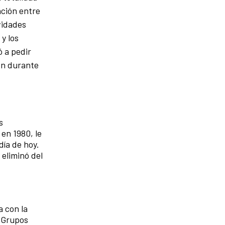
ación entre
vidades
y los
ó a pedir
on durante
s
en 1980, le
día de hoy.
 eliminó del
a con la
s Grupos