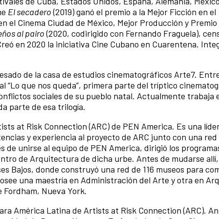
stivales de Cuba, Estados Unidos, España, Alemania, México
lme
El secadero
(2019) ganó el premio a la Mejor Ficción en el
n el Cinema Ciudad de México, Mejor Producción y Premio 
ños al pairo
(2020, codirigido con Fernando Fraguela), cen
Creó en 2020 la iniciativa Cine Cubano en Cuarentena. Integ
esado de la casa de estudios cinematográficos Arte7. Entr
l “Lo que nos queda”, primera parte del tríptico cinemato
conflictos sociales de su pueblo natal. Actualmente trabaja 
 parte de esa trilogía.
rtists at Risk Connection (ARC) de PEN America. Es una líde
encias y experiencia al proyecto de ARC junto con una red
es de unirse al equipo de PEN America, dirigió los programa
ntro de Arquitectura de dicha urbe. Antes de mudarse allí,
íses Bajos, donde construyó una red de 116 museos para co
 osee una maestría en Administración del Arte y otra en Arq
de Fordham, Nueva York.
ara América Latina de Artists at Risk Connection (ARC). A