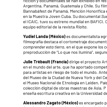
ficción y documentales se han exhibido en fe
Argentina, Panamá, Guatemala y Chile. Su fi
Bannabáfest de Panamá, Mención Honorífica e
en la Muestra Joven Cuba. Su documental
Sue
el ICAIC, tuvo su estreno mundial en BAFICI. 
equipo editorial de la revista
Rialta
.
Yudiel Landa (México)
es documentalista egr
filmografía destaca el cortometraje documenta
comprender esta tierra
, en el que expone los 
preproducción de “Lo que nos ilumina”, segunda
Julie Trébault (Francia)
dirige el proyecto A
en el mundo del arte, que ha aportado compet
para artistas en riesgo de todo el mundo. Ant
del Museo de la Ciudad de Nueva York y del Ce
el Museo Nacional de Etnología en Leiden, Pa
colección digital de obras maestras de Asia. P
enseña escritura creativa en la Universidad 
Alessandro Zagato (México)
es encargado p