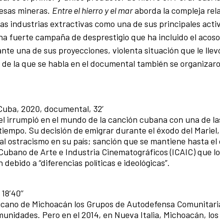
resas mineras.
Entre el hierro y el mar
aborda la compleja rel
las industrias extractivas como una de sus principales acti
na fuerte campaña de desprestigio que ha incluido el acoso 
te una de sus proyecciones, violenta situación que le llev
a de la que se habla en el documental también se organizar
 Cuba, 2020, documental, 32’
el irrumpió en el mundo de la canción cubana con una de la
iempo. Su decisión de emigrar durante el éxodo del Mariel, 
al ostracismo en su país; sanción que se mantiene hasta el 
Cubano de Arte e Industria Cinematográficos (ICAIC) que lo
debido a “diferencias políticas e ideológicas”.
18’40’’
exicano de Michoacán los Grupos de Autodefensa Comunitari
omunidades. Pero en el 2014, en Nueva Italia, Michoacán, lo