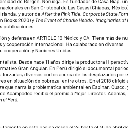
versidad de Bergen, Noruega. Es fundador de Casa Giap, un
rnacionales en San Cristóbal de Las Casas (Chiapas, México
 Irlanda, y autor de
After the Pink Tide, Corporate State Fo
n Books 2020) y
The Event of Charlie Hebdo: Imaginaries o
s publicaciones.
cción y defensa en ARTICLE 19 México y CA. Tiene más de n
 y cooperación internacional. Ha colaborado en diversas
 de cooperación y Naciones Unidas.
talista. Desde hace 11 años dirige la productora Hiperacti
ormativo Gran Angular. En Perú dirigió el documental period
s forzadas, diversos cortos acerca de los desplazados por el
es en situación de pobreza, entre otros. En el 2018 dirigió 
re
que narra la problemática ambiental en Espinar, Cusco, 
 de Acampadoc recibió el premio a Mejor Director. Además, 
n el Perú
.
itamente en esta página desde el 24 hasta el 30 de abril d