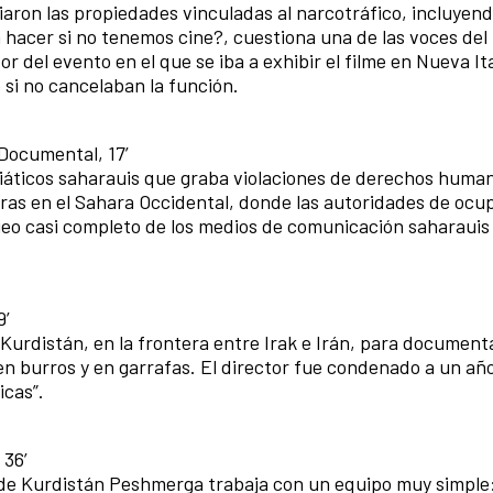
ron las propiedades vinculadas al narcotráfico, incluyend
 hacer si no tenemos cine?, cuestiona una de las voces del
r del evento en el que se iba a exhibir el filme en Nueva Ita
si no cancelaban la función.
Documental, 17’
iáticos saharauis que graba violaciones de derechos huma
ras en el Sahara Occidental, donde las autoridades de ocu
eo casi completo de los medios de comunicación saharauis
9’
l Kurdistán, en la frontera entre Irak e Irán, para documenta
 burros y en garrafas. El director fue condenado a un año
icas”.
 36’
as de Kurdistán Peshmerga trabaja con un equipo muy simple