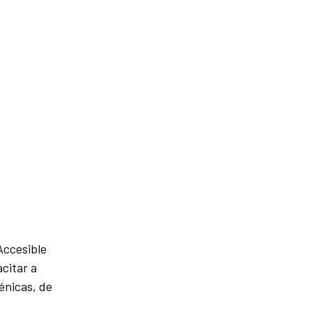
Accesible
acitar a
énicas, de