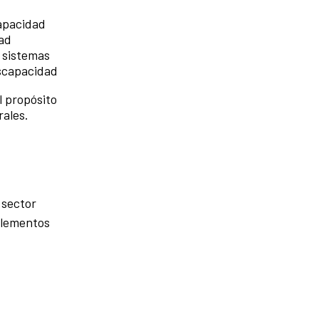
capacidad
dad
s sistemas
iscapacidad
l propósito
rales.
 sector
 elementos