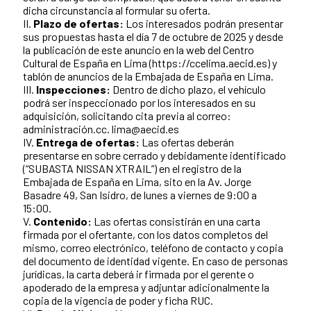
dicha circunstancia al formular su oferta.
II.
Plazo de ofertas:
Los interesados podrán presentar
sus propuestas hasta el día 7 de octubre de 2025 y desde
la publicación de este anuncio en la web del Centro
Cultural de España en Lima (https://ccelima.aecid.es) y
tablón de anuncios de la Embajada de España en Lima.
III.
Inspecciones:
Dentro de dicho plazo, el vehículo
podrá ser inspeccionado por los interesados en su
adquisición, solicitando cita previa al correo:
administración.cc. lima@aecid.es
IV.
Entrega de ofertas:
Las ofertas deberán
presentarse en sobre cerrado y debidamente identificado
(“SUBASTA NISSAN XTRAIL”) en el registro de la
Embajada de España en Lima, sito en la Av. Jorge
Basadre 49, San Isidro, de lunes a viernes de 9:00 a
15:00.
V.
Contenido:
Las ofertas consistirán en una carta
firmada por el ofertante, con los datos completos del
mismo, correo electrónico, teléfono de contacto y copia
del documento de identidad vigente. En caso de personas
jurídicas, la carta deberá ir firmada por el gerente o
apoderado de la empresa y adjuntar adicionalmente la
copia de la vigencia de poder y ficha RUC.