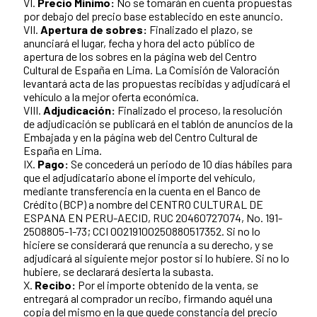
VI.
Precio Mínimo:
No se tomarán en cuenta propuestas
por debajo del precio base establecido en este anuncio.
VII.
Apertura de sobres:
Finalizado el plazo, se
anunciará el lugar, fecha y hora del acto público de
apertura de los sobres en la página web del Centro
Cultural de España en Lima. La Comisión de Valoración
levantará acta de las propuestas recibidas y adjudicará el
vehículo a la mejor oferta económica.
VIII.
Adjudicación:
Finalizado el proceso, la resolución
de adjudicación se publicará en el tablón de anuncios de la
Embajada y en la página web del Centro Cultural de
España en Lima.
IX.
Pago:
Se concederá un periodo de 10 días hábiles para
que el adjudicatario abone el importe del vehículo,
mediante transferencia en la cuenta en el Banco de
Crédito (BCP) a nombre del CENTRO CULTURAL DE
ESPANA EN PERU-AECID, RUC 20460727074, No. 191-
2508805-1-73; CCI 00219100250880517352. Si no lo
hiciere se considerará que renuncia a su derecho, y se
adjudicará al siguiente mejor postor si lo hubiere. Si no lo
hubiere, se declarará desierta la subasta.
X.
Recibo:
Por el importe obtenido de la venta, se
entregará al comprador un recibo, firmando aquél una
copia del mismo en la que quede constancia del precio