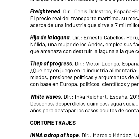
Freightened
. Dir.: Denis Delestrac, España-Fr
El precio real del transporte marítimo, su me
acerca de una industria que sirve a 7 mil mil
Hija de la laguna
. Dir.: Ernesto Cabellos, Perú,
Nélida, una mujer de los Andes, emplea sus f
que amenaza con destruir la laguna a la que 
Thep of progress
. Dir.: Víctor Luengo, España
¿Qué hay en juego en la industria alimentaria:
miedos, presiones políticas y argumentos de a
con base en Europa, políticos, cientíﬁcos y per
White waves
. Dir.: Inka Reichert, España, 2016
Desechos, desperdicios químicos, agua sucia…
años para destapar los casos ocultos de cont
CORTOMETRAJES
INNA a drop of hope
. Dir.: Marcelo Méndez, U