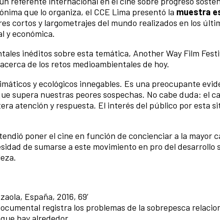
 un referente internacional en el cine sobre progreso sosten
mónima que lo organiza, el CCE Lima presentó la
muestra es
res cortos y largometrajes del mundo realizados en los últ
al y económica.
ales inéditos sobre esta temática, Another Way Film Festi
a acerca de los retos medioambientales de hoy.
imáticos y ecológicos innegables. Es una preocupante evide
 que supera nuestras peores sospechas. No cabe duda: el c
ra atención y respuesta. El interés del público por esta si
endió poner el cine en función de concienciar a la mayor 
sidad de sumarse a este movimiento en pro del desarrollo s
leza.
Azaola, España, 2016, 69’
documental registra los problemas de la sobrepesca relaci
o que hay alrededor.