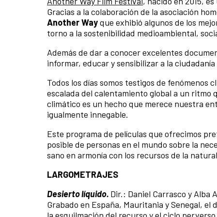
Another Way Film Festival
, nacido en 2015, es
Gracias a la colaboración de la asociación ho
Another Way
que exhibió algunos de los mejo
torno a la sostenibilidad medioambiental, soci
Además de dar a conocer excelentes document
informar, educar y sensibilizar a la ciudadaní
Todos los días somos testigos de fenómenos cl
escalada del calentamiento global a un ritmo
climático es un hecho que merece nuestra ente
igualmente innegable.
Este programa de películas que ofrecimos pret
posible de personas en el mundo sobre la nece
sano en armonía con los recursos de la natura
LARGOMETRAJES
Desierto líquido.
Dir.: Daniel Carrasco y Alba 
Grabado en España, Mauritania y Senegal, el 
la esquilmación del recurso y el ciclo pervers