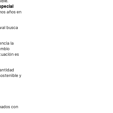
ible.
pecial
imos años en
val busca
ncia la
ambio
tuación es
cantidad
ostenible y
onados con