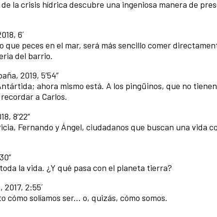
de la crisis hídrica descubre una ingeniosa manera de pre
018, 6´
 que peces en el mar, será más sencillo comer directament
ia del barrio.
aña, 2019, 5’54”
ntártida; ahora mismo está. A los pingüinos, que no tienen
recordar a Carlos.
18, 8’22”
ricia, Fernando y Ángel, ciudadanos que buscan una vida 
’30”
da la vida. ¿Y qué pasa con el planeta tierra?
, 2017, 2:55´
to cómo solíamos ser... o, quizás, cómo somos.