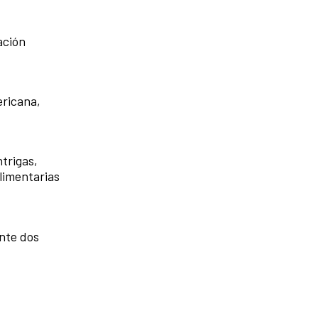
ación
ericana,
ntrigas,
limentarias
nte dos