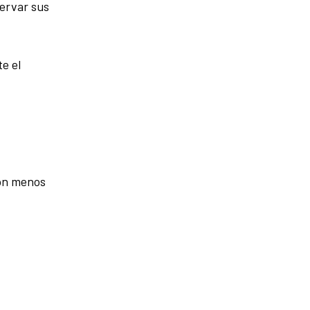
servar sus
e el
con menos