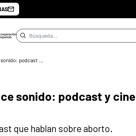
IAS
Barra de búsqueda
La experiencia se hace sonido: podcast y cine sobre aborto
ace sonido: podcast y cine
st que hablan sobre aborto.