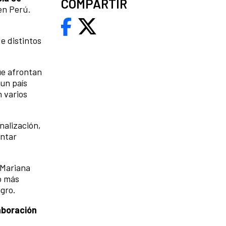
COMPARTIR
en Perú.
e distintos
ue afrontan
un país
n varios
nalización,
ontar
a Mariana
to más
igro.
laboración