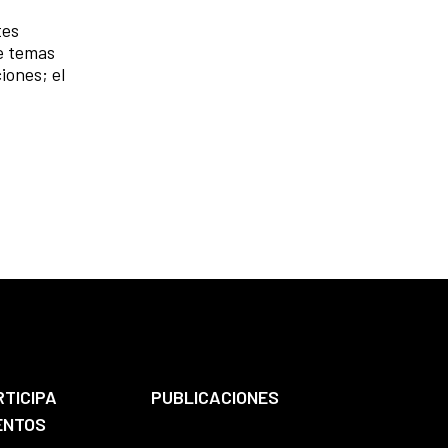
tes
e temas
iones; el
RTICIPA
PUBLICACIONES
ENTOS