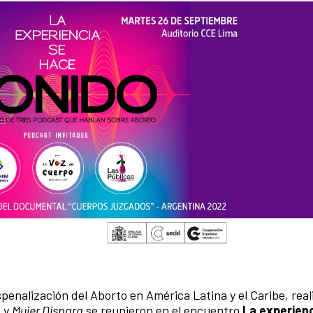
spenalización del Aborto en América Latina y el Caribe, rea
o
y
Mujer Dispara
se reunieron en el encuentro
La experienc