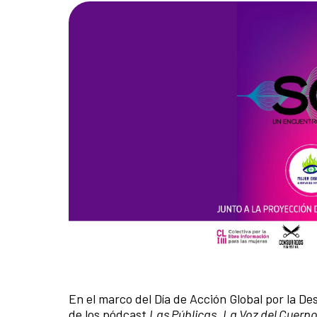
En el marco del Día de Acción Global por la De
de los pódcast
Las Públicas
,
La Voz del Cuerp