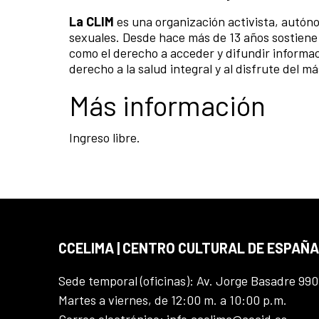
La CLIM
es una organización activista, autón
sexuales. Desde hace más de 13 años sostiene
como el derecho a acceder y difundir informaci
derecho a la salud integral y al disfrute del más
Más información
Ingreso libre.
CCELIMA | CENTRO CULTURAL DE ESPAÑA
Sede temporal (oficinas): Av. Jorge Basadre 990
Martes a viernes, de 12:00 m. a 10:00 p.m.
Correo electrónico: info.ccelima@aecid.es