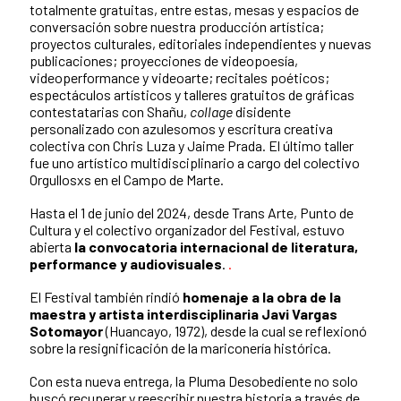
totalmente gratuitas, entre estas, mesas y espacios de
conversación sobre nuestra producción artística;
proyectos culturales, editoriales independientes y nuevas
publicaciones; proyecciones de videopoesía,
videoperformance y videoarte; recitales poéticos;
espectáculos artísticos y
talleres gratuitos
de gráficas
contestatarias con Shañu,
collage
disidente
personalizado con azulesomos y escritura creativa
colectiva con Chris Luza y Jaime Prada. El último taller
fue uno artístico multidisciplinario a cargo del colectivo
Orgullosxs en el Campo de Marte.
Hasta el 1 de junio del 2024, desde Trans Arte, Punto de
Cultura y el colectivo organizador del Festival, estuvo
abierta
la convocatoria internacional de literatura,
performance y audiovisuales
.
.
El Festival también rindió
homenaje a la obra de la
maestra y artista interdisciplinaria Javi Vargas
Sotomayor
(Huancayo, 1972), desde la cual se reflexionó
sobre la resignificación de la mariconería histórica.
Con esta nueva entrega, la Pluma Desobediente no solo
buscó recuperar y reescribir nuestra historia a través de