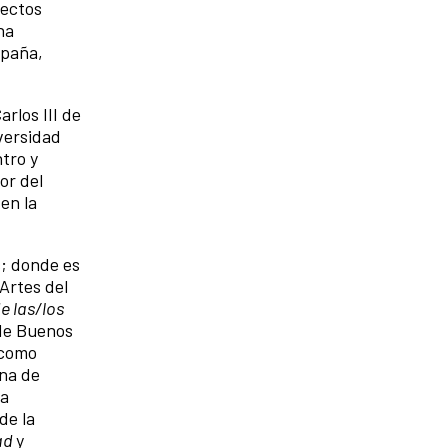
yectos
ha
spaña,
rlos III de
versidad
tro y
or del
en la
s; donde es
 Artes del
e las/los
 de Buenos
 como
na de
la
de la
dad
y