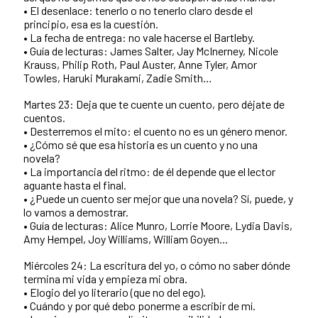
• El desenlace: tenerlo o no tenerlo claro desde el
principio, esa es la cuestión.
• La fecha de entrega: no vale hacerse el Bartleby.
• Guía de lecturas: James Salter, Jay McInerney, Nicole
Krauss, Philip Roth, Paul Auster, Anne Tyler, Amor
Towles, Haruki Murakami, Zadie Smith…
Martes 23: Deja que te cuente un cuento, pero déjate de
cuentos.
• Desterremos el mito: el cuento no es un género menor.
• ¿Cómo sé que esa historia es un cuento y no una
novela?
• La importancia del ritmo: de él depende que el lector
aguante hasta el final.
• ¿Puede un cuento ser mejor que una novela? Sí, puede, y
lo vamos a demostrar.
• Guía de lecturas: Alice Munro, Lorrie Moore, Lydia Davis,
Amy Hempel, Joy Williams, William Goyen...
Miércoles 24: La escritura del yo, o cómo no saber dónde
termina mi vida y empieza mi obra.
• Elogio del yo literario (que no del ego).
• Cuándo y por qué debo ponerme a escribir de mí.