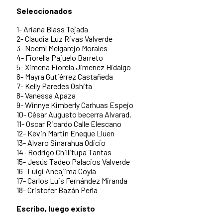
Seleccionados
1- Ariana Blass Tejada
2- Claudia Luz Rivas Valverde
3- Noemí Melgarejo Morales
4- Fiorella Pajuelo Barreto
5- Ximena Fiorela Jimenez Hidalgo
6- Mayra Gutiérrez Castañeda
7- Kelly Paredes Oshita
8- Vanessa Apaza
9- Winnye Kimberly Carhuas Espejo
10- César Augusto becerra Alvarad.
11- Oscar Ricardo Calle Elescano
12- Kevin Martin Eneque Lluen
13- Alvaro Sinarahua Odicio
14- Rodrigo Chillitupa Tantas
15- Jesús Tadeo Palacios Valverde
16- Luigi Ancajima Coyla
17- Carlos Luis Fernández Miranda
18- Cristofer Bazán Peña
Escribo, luego existo