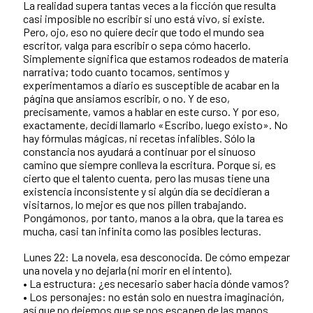
La realidad supera tantas veces a la ficción que resulta
casi imposible no escribir si uno está vivo, si existe.
Pero, ojo, eso no quiere decir que todo el mundo sea
escritor, valga para escribir o sepa cómo hacerlo.
Simplemente significa que estamos rodeados de materia
narrativa; todo cuanto tocamos, sentimos y
experimentamos a diario es susceptible de acabar en la
página que ansiamos escribir, o no. Y de eso,
precisamente, vamos a hablar en este curso. Y por eso,
exactamente, decidí llamarlo «Escribo, luego existo». No
hay fórmulas mágicas, ni recetas infalibles. Sólo la
constancia nos ayudará a continuar por el sinuoso
camino que siempre conlleva la escritura. Porque sí, es
cierto que el talento cuenta, pero las musas tiene una
existencia inconsistente y si algún día se decidieran a
visitarnos, lo mejor es que nos pillen trabajando.
Pongámonos, por tanto, manos a la obra, que la tarea es
mucha, casi tan infinita como las posibles lecturas.
Lunes 22: La novela, esa desconocida. De cómo empezar
una novela y no dejarla (ni morir en el intento).
• La estructura: ¿es necesario saber hacia dónde vamos?
• Los personajes: no están solo en nuestra imaginación,
así que no dejemos que se nos escapen de las manos.