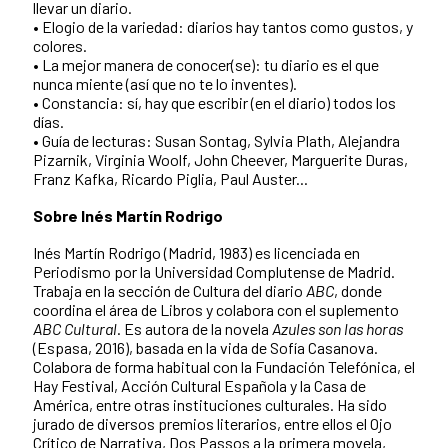
llevar un diario.
• Elogio de la variedad: diarios hay tantos como gustos, y
colores.
• La mejor manera de conocer(se): tu diario es el que
nunca miente (así que no te lo inventes).
• Constancia: sí, hay que escribir (en el diario) todos los
días.
• Guía de lecturas: Susan Sontag, Sylvia Plath, Alejandra
Pizarnik, Virginia Woolf, John Cheever, Marguerite Duras,
Franz Kafka, Ricardo Piglia, Paul Auster...
Sobre Inés Martín Rodrigo
Inés Martín Rodrigo (Madrid, 1983) es licenciada en
Periodismo por la Universidad Complutense de Madrid.
Trabaja en la sección de Cultura del diario
ABC
, donde
coordina el área de Libros y colabora con el suplemento
ABC Cultural
. Es autora de la novela
Azules son las horas
(Espasa, 2016), basada en la vida de Sofía Casanova.
Colabora de forma habitual con la Fundación Telefónica, el
Hay Festival, Acción Cultural Española y la Casa de
América, entre otras instituciones culturales. Ha sido
jurado de diversos premios literarios, entre ellos el Ojo
Crítico de Narrativa, Dos Passos a la primera movela,