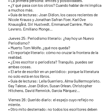
• La primera persona: límites y posibilidades.
• ¿Y qué pasa con los otros? Cuando hablar de mí implica
a muchos más.
• Guía de lecturas: Joan Didion, los casos recientes de
Nicole Krauss y Jonathan Safran Foer, Karl Ove
Knausgård, Siri Hustvedt, Emmanuel Carrère, Mario
Levrero, Emiliano Monge…
Jueves 25: Periodismo literario: ¿hay hoy un Nuevo
Periodismo?
• Muerto Tom Wolfe, ¿qué nos queda?
• El reportaje literario: cómo no cruzar la frontera de la
realidad.
• ¿Eres escritor o periodista? Tranquilo, puedes ser
ambas cosas.
• El arte de escribir en un periódico: porque la literatura
no solo está en los libros.
• Guía de lecturas: Leila Guerriero, Alma Guillermoprieto,
Gay Talese, Joan Didion, Susan Orlean, Christopher
Hitchens, David Remnick, García Márquez…
Viernes 26: Querido diario: el espejo cuyo reflejo no
miente.
• Otro mito desterrado: no todos los escritores deben