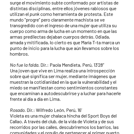
surge el movimiento subte conformado por artistas de
distintas disciplinas, entre ellos jóvenes rabiosos que
utilizan el
punk
como herramienta de protesta. Este
mundo “progre” pero claramente machista se ve
transgredido con el ingreso de una mujer que utiliza su
cuerpo como arma de lucha en un momento en que las
armas predilectas dejaban cuerpos detrás. Odiada,
amada y mitificada, lo cierto es que María T-ta marca un
punto de inicio para la lucha que aún llevamos sobre los
hombros.
No fue la falda
. Dir.: Paola Mendieta, Perú, 13’28’’
Una joven que vive en Lima realiza una introspección
sobre qué significa ser mujer, mediante imágenes que
muestran la cotidianidad en la que la vulnerabilidad y el
miedo se manifiestan como sentimientos constantes
que encaminan a autodescubrirse y a luchar para hacerle
frente al día a día en Lima.
Rosado
. Dir.: Wilfredo León, Perú, 16’
Violeta es una mujer chalaca hincha del Sport Boys del
Callao. A través del club, de la vida de Violeta y de sus
recorridos por las calles, descubriremos los barrios, las
comunidades y el orgullo de pertenecer al primer puerto