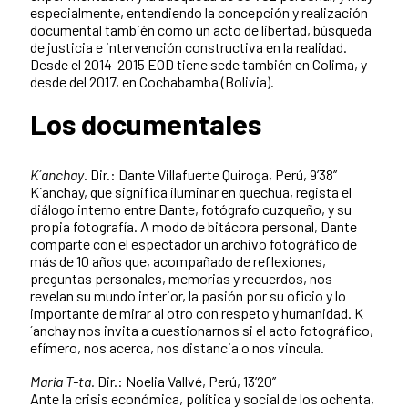
especialmente, entendiendo la concepción y realización
documental también como un acto de libertad, búsqueda
de justicia e intervención constructiva en la realidad.
Desde el 2014-2015 EOD tiene sede también en Colima, y
desde del 2017, en Cochabamba (Bolivia).
Los documentales
K´anchay
. Dir.: Dante Villafuerte Quiroga, Perú, 9’38’’
K´anchay, que significa iluminar en quechua, regista el
diálogo interno entre Dante, fotógrafo cuzqueño, y su
propia fotografía. A modo de bitácora personal, Dante
comparte con el espectador un archivo fotográfico de
más de 10 años que, acompañado de reflexiones,
preguntas personales, memorias y recuerdos, nos
revelan su mundo interior, la pasión por su oficio y lo
importante de mirar al otro con respeto y humanidad. K
´anchay nos invita a cuestionarnos si el acto fotográfico,
efímero, nos acerca, nos distancia o nos vincula.
María T-ta.
Dir.: Noelia Vallvé, Perú, 13’20’’
Ante la crisis económica, política y social de los ochenta,