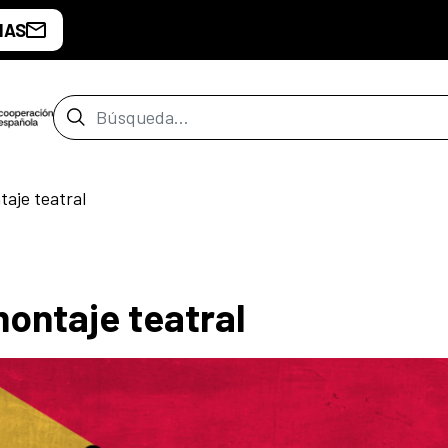
IAS
Barra de búsqueda
taje teatral
montaje teatral