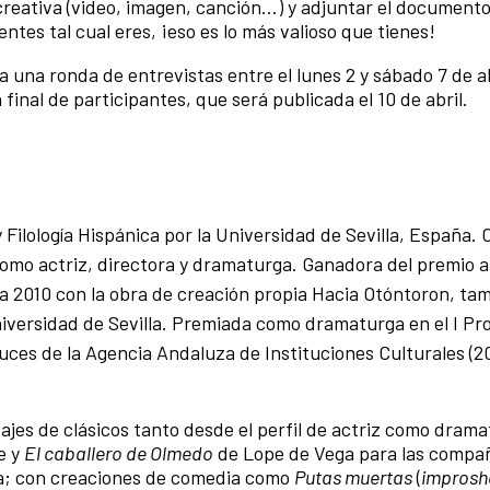
creativa (video, imagen, canción…) y adjuntar el documento
tes tal cual eres, ¡eso es lo más valioso que tienes!
 una ronda de entrevistas entre el lunes 2 y sábado 7 de ab
 final de participantes, que será publicada el 10 de abril.
 Filología Hispánica por la Universidad de Sevilla, España.
como actriz, directora y dramaturga. Ganadora del premio a
vera 2010 con la obra de creación propia Hacia Otóntoron, ta
 Universidad de Sevilla. Premiada como dramaturga en el I P
s de la Agencia Andaluza de Instituciones Culturales (20
ajes de clásicos tanto desde el perfil de actriz como dram
e y
El caballero de Olmedo
de Lope de Vega para las compa
lla; con creaciones de comedia como
Putas muertas
(
impros