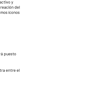
activo y
creación del
remos íconos
rá puesto
tra entre el