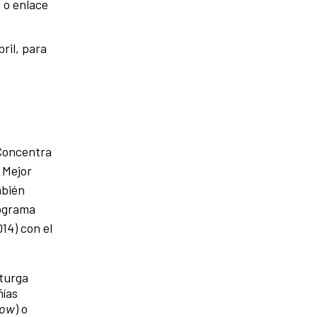
 o enlace
ril, para
 Concentra
 Mejor
mbién
rograma
14) con el
aturga
ñías
how
) o