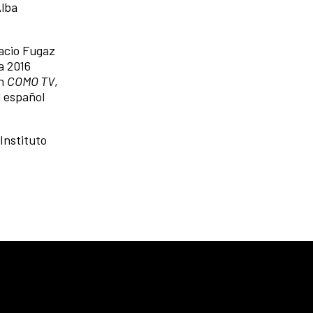
Alba
acio Fugaz
a 2016
en
COMO TV
,
l español
Instituto