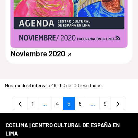
Noviembre 2020
Mostrando el intervalo 49 - 60 de 106 resultados.
1
...
4
5
6
...
9
Página
Páginas intermedias Use TAB para desp
Página
Página
Página
Páginas intermedia
Página
CCELIMA | CENTRO CULTURAL DE ESPAÑA EN
LIMA