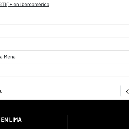
BTIQ+ en Iberoamérica
ra Mena
0.
 EN LIMA