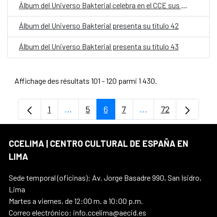
Álbum del Universo Bakterial celebra en el CCE sus 20 años
Álbum del Universo Bakterial presenta su título 42
Álbum del Universo Bakterial presenta su título 43
Affichage des résultats 101 - 120 parmi 1 430.
1
...
5
6
7
...
72
Page
Pages intermédiaires Utilisez TAB pour 
Page
Page
Page
Pages intermédiaire
Page
CCELIMA | CENTRO CULTURAL DE ESPAÑA EN
LIMA
Sede temporal (oficinas): Av. Jorge Basadre 990, San Isidro,
Lima
Martes a viernes, de 12:00 m. a 10:00 p.m.
Correo electrónico: info.ccelima@aecid.es