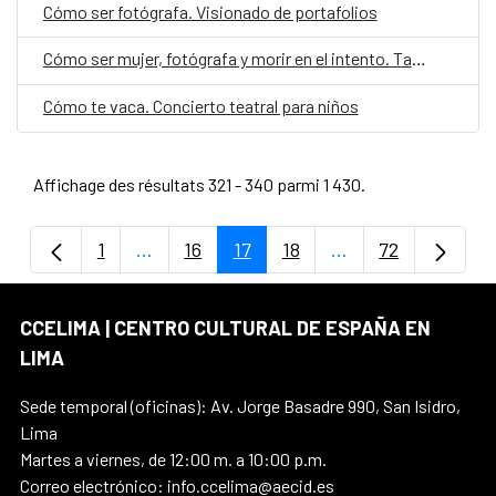
Cómo ser fotógrafa. Visionado de portafolios
Cómo ser mujer, fotógrafa y morir en el intento. Taller de fotografía
Cómo te vaca. Concierto teatral para niños
Affichage des résultats 321 - 340 parmi 1 430.
1
...
16
17
18
...
72
Page
Pages intermédiaires Utilisez TAB pour na
Page
Page
Page
Pages intermédiair
Page
CCELIMA | CENTRO CULTURAL DE ESPAÑA EN
LIMA
Sede temporal (oficinas): Av. Jorge Basadre 990, San Isidro,
Lima
Martes a viernes, de 12:00 m. a 10:00 p.m.
Correo electrónico: info.ccelima@aecid.es