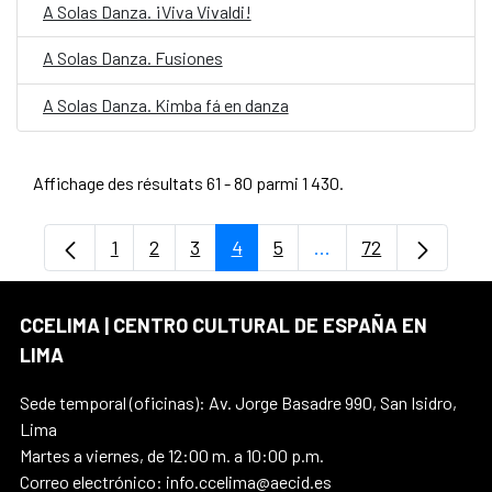
A Solas Danza. ¡Viva Vivaldi!
A Solas Danza. Fusiones
A Solas Danza. Kimba fá en danza
Affichage des résultats 61 - 80 parmi 1 430.
1
2
3
4
5
...
72
Page
Page
Page
Page
Page
Pages intermédiaires
Page
CCELIMA | CENTRO CULTURAL DE ESPAÑA EN
LIMA
Sede temporal (oficinas): Av. Jorge Basadre 990, San Isidro,
Lima
Martes a viernes, de 12:00 m. a 10:00 p.m.
Correo electrónico: info.ccelima@aecid.es