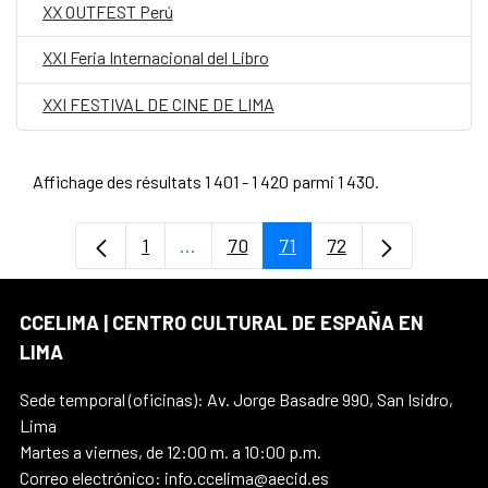
XX OUTFEST Perú
XXI Feria Internacional del Libro
XXI FESTIVAL DE CINE DE LIMA
Affichage des résultats 1 401 - 1 420 parmi 1 430.
1
...
70
71
72
Page
Pages intermédiaires Utilisez TAB p
Page
Page
Page
CCELIMA | CENTRO CULTURAL DE ESPAÑA EN
LIMA
Sede temporal (oficinas): Av. Jorge Basadre 990, San Isidro,
Lima
Martes a viernes, de 12:00 m. a 10:00 p.m.
Correo electrónico: info.ccelima@aecid.es