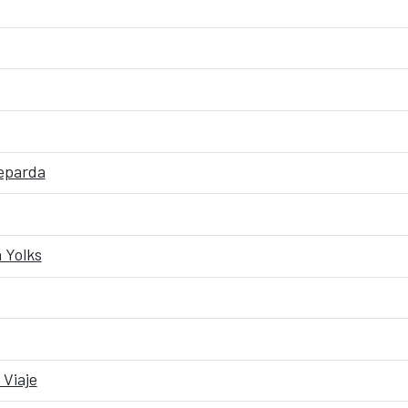
veparda
 Yolks
 Viaje