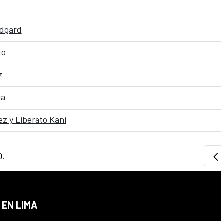
edgard
do
z
ia
ez y Liberato Kani
0.
 EN LIMA