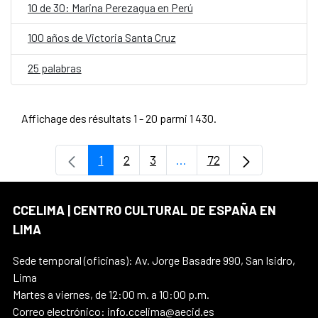
10 de 30: Marina Perezagua en Perú
100 años de Victoria Santa Cruz
25 palabras
Affichage des résultats 1 - 20 parmi 1 430.
1
2
3
...
72
Page
Page
Page
Pages intermédiaires Uti
Page
CCELIMA | CENTRO CULTURAL DE ESPAÑA EN
LIMA
Sede temporal (oficinas): Av. Jorge Basadre 990, San Isidro,
Lima
Martes a viernes, de 12:00 m. a 10:00 p.m.
Correo electrónico: info.ccelima@aecid.es