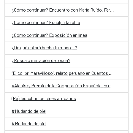
¿Cómo continuar? Encuentro con María Ruido, Fernanda Laguna y Jorge Villacorta
¿Cómo continuar? Esculpir la rabia
¿Cómo continuar? Exposición en línea
¿De qué estará hecha tu mano…?
¿Rosca o imitación de rosca?
“El colibrí Maravilloso", relato peruano en Cuentos en Red 2026
«Alanis», Premio de la Cooperación Española en el Festival de San Sebastián
(Re)descubrir los cines africanos
#Mudando de piel
#Mudando de piel