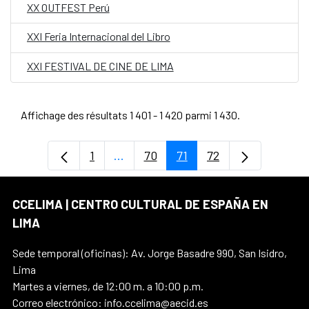
XX OUTFEST Perú
XXI Feria Internacional del Libro
XXI FESTIVAL DE CINE DE LIMA
Affichage des résultats 1 401 - 1 420 parmi 1 430.
1
...
70
71
72
Page
Pages intermédiaires Utilisez TAB p
Page
Page
Page
CCELIMA | CENTRO CULTURAL DE ESPAÑA EN
LIMA
Sede temporal (oficinas): Av. Jorge Basadre 990, San Isidro,
Lima
Martes a viernes, de 12:00 m. a 10:00 p.m.
Correo electrónico: info.ccelima@aecid.es