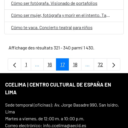
Cómo ser fotógrafa. Visionado de portafolios
Cómo ser mujer, fotógrafa y morir en el intento. Taller de fotografía
Cómo te vaca. Concierto teatral para niños
Affichage des résultats 321 - 340 parmi 1 430.
1
...
16
17
18
...
72
Page
Pages intermédiaires Utilisez TAB pour na
Page
Page
Page
Pages intermédiair
Page
CCELIMA | CENTRO CULTURAL DE ESPAÑA EN
LIMA
Sede temporal (oficinas): Av. Jorge Basadre 990, San Isidro,
Lima
Martes a viernes, de 12:00 m. a 10:00 p.m.
Correo electrónico: info.ccelima@aecid.es