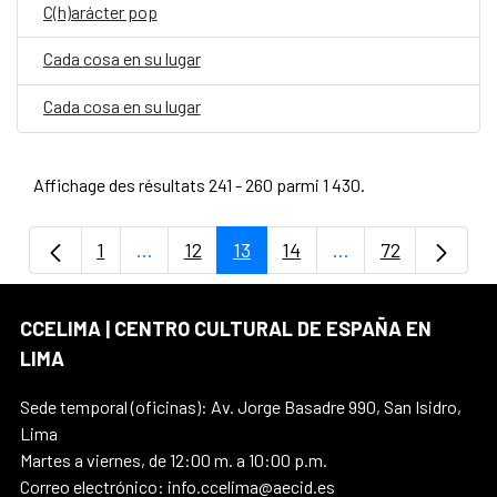
C(h)arácter pop
Cada cosa en su lugar
Cada cosa en su lugar
Affichage des résultats 241 - 260 parmi 1 430.
1
...
12
13
14
...
72
Page
Pages intermédiaires Utilisez TAB pour na
Page
Page
Page
Pages intermédiair
Page
CCELIMA | CENTRO CULTURAL DE ESPAÑA EN
LIMA
Sede temporal (oficinas): Av. Jorge Basadre 990, San Isidro,
Lima
Martes a viernes, de 12:00 m. a 10:00 p.m.
Correo electrónico: info.ccelima@aecid.es