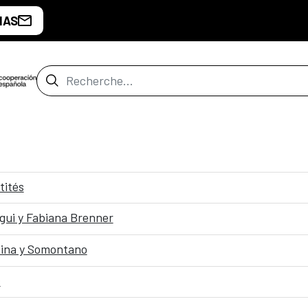
IAS
Barre de recherche
tités
egui y Fabiana Brenner
ntina y Somontano
s