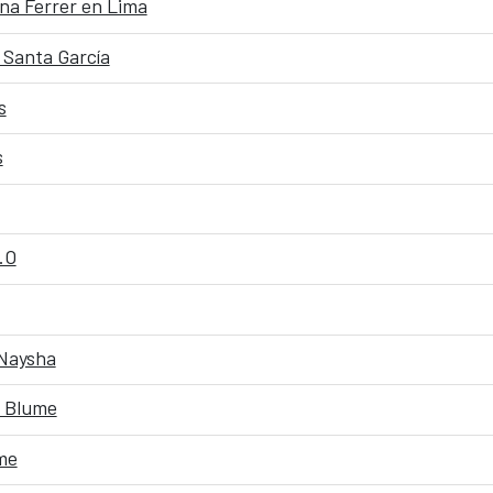
nna Ferrer en Lima
y Santa García
s
s
.O
 Naysha
a Blume
me