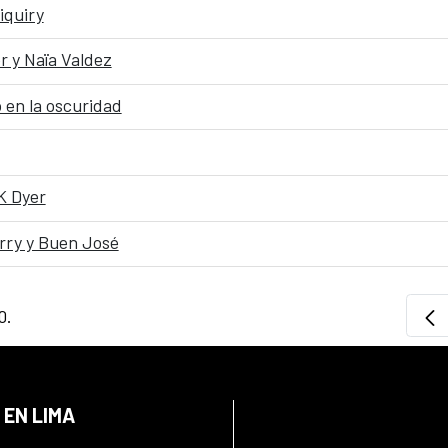
iquiry
r y Naïa Valdez
 en la oscuridad
K Dyer
erry y Buen José
0.
 EN LIMA